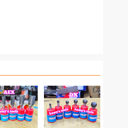
 các loại máy khoan, máy doa để kẹp
t sản phẩm Mũi Mài Mũi Doa Hợp Kim