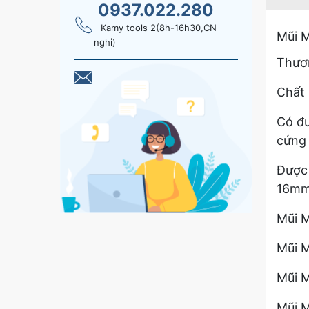
0937.022.280
Kamy tools 2(8h-16h30,CN
Mũi 
nghỉ)
Thươn
Chất 
Có đư
cứng 
Được 
16m
Mũi M
Mũi M
Mũi M
Mũi M