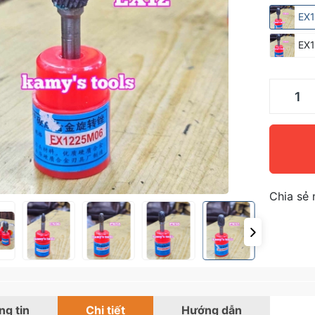
EX
EX
Chia sẻ 
g tin
Chi tiết
Hướng dẫn