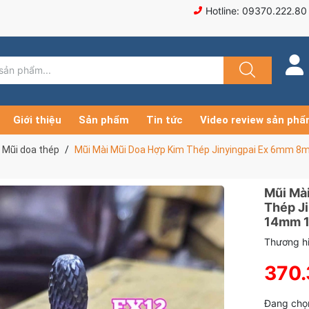
Hotline: 09370.222.80
Giới thiệu
Sản phẩm
Tin tức
Video review sản ph
Mũi doa thép
Mũi Mài Mũi Doa Hợp Kim Thép Jinyingpai Ex 6m
Mũi Mà
Thép J
14mm 
Thương hi
370
Đang chọ