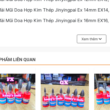
ài Mũi Doa Hợp Kim Thép Jinyingpai Ex 14mm EX14,
ài Mũi Doa Hợp Kim Thép Jinyingpai Ex 16mm EX16,
uôi trụ đường kính 6mm nên có thể sử dụng được với
uôi của mũi mài mũi doa.
Xem thêm
iên hệ với kamytools để biết thêm thông tin chi tiế
 JinyingpaiEx 6mm 8mm 10mm 14mm 16mm
PHẨM LIÊN QUAN