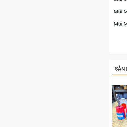
Mũi M
Mũi M
Với đ
vào đ
Hãy l
Thép
SẢN 