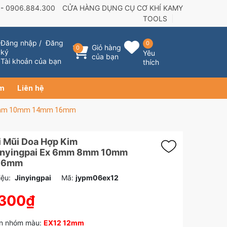
 -
0906.884.300
CỬA HÀNG DỤNG CỤ CƠ KHÍ KAMY
TOOLS
Đăng nhập
/
Đăng
0
Giỏ hàng
0
ký
Yêu
của bạn
Tài khoản của bạn
thích
ẩm
Liên hệ
m 8mm 10mm 14mm 16mm
i Mũi Doa Hợp Kim
inyingpai Ex 6mm 8mm 10mm
16mm
ệu:
Jinyingpai
Mã:
jypm06ex12
.300₫
n nhóm màu:
EX12 12mm