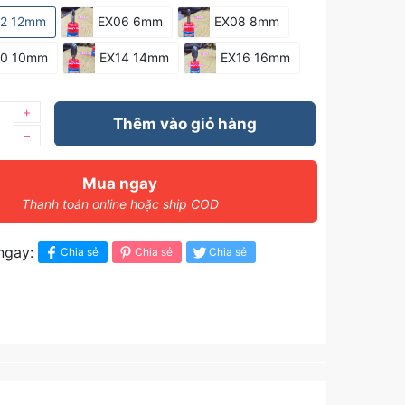
12 12mm
EX06 6mm
EX08 8mm
10 10mm
EX14 14mm
EX16 16mm
+
Thêm vào giỏ hàng
–
Mua ngay
Thanh toán online hoặc ship COD
ngay:
Chia sẻ
Chia sẻ
Chia sẻ