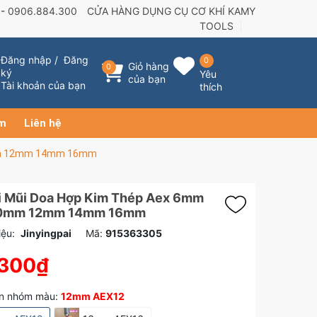
 -
0906.884.300
CỬA HÀNG DỤNG CỤ CƠ KHÍ KAMY
TOOLS
Đăng nhập
/
Đăng
0
Giỏ hàng
0
ký
Yêu
của bạn
Tài khoản của bạn
thích
ẩm
Liên hệ
0mm 12mm 14mm 16mm
i Mũi Doa Hợp Kim Thép Aex 6mm
0mm 12mm 14mm 16mm
ệu:
Jinyingpai
Mã:
915363305
.300₫
n nhóm màu:
12mm AEX12