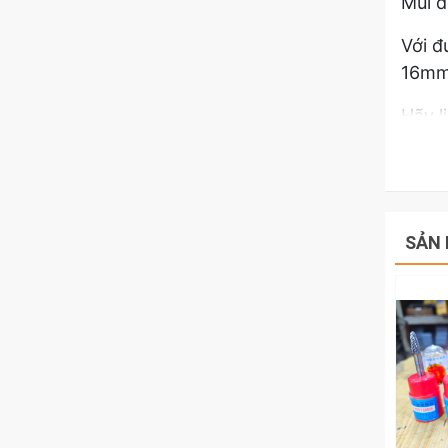
Mũi d
Với 
16mm 
Hãy l
Aex 
SẢN 