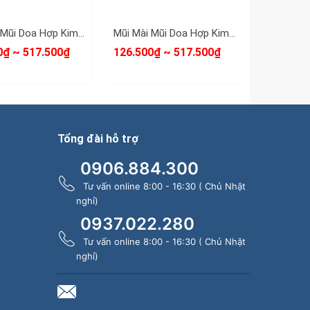
Mũi Mài Mũi Doa Hợp Kim Thép Jinyingpai Ex 6mm 8mm 10mm 14mm 16mm
Mũi Mài Mũi Doa Hợp Kim Thép Dx 6mm 8mm 10mm 14mm 16mm
0₫ ~ 517.500₫
126.500₫ ~ 517.500₫
126.500₫
Tổng đài hỗ trợ
0906.884.300
Tư vấn online 8:00 - 16:30 ( Chủ Nhật
nghỉ)
0937.022.280
Tư vấn online 8:00 - 16:30 ( Chủ Nhật
nghỉ)