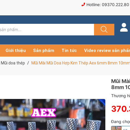
Hotline: 09370.222.80
Giới thiệu
Sản phẩm
Tin tức
Video review sản ph
Mũi doa thép
Mũi Mài Mũi Doa Hợp Kim Thép Aex 6mm 8mm 1
Mũi Mà
8mm 1
Thương hi
370
Đang chọ