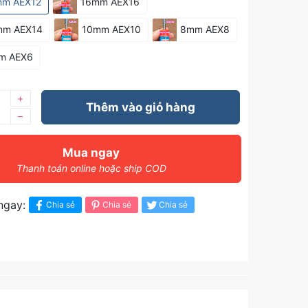
mm AEX12
16mm AEX16
mm AEX14
10mm AEX10
8mm AEX8
m AEX6
+
Thêm vào giỏ hàng
–
Mua ngay
Thanh toán online hoặc ship COD
ngay:
Chia sẻ
Chia sẻ
Chia sẻ