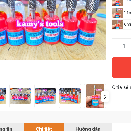
12
14
6m
Chia sẻ 
g tin
Chi tiết
Hướng dẫn