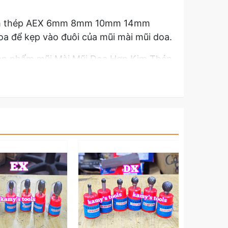
 kim thép AEX 6mm 8mm 10mm 14mm
a để kẹp vào đuôi của mũi mài mũi doa.
t sản phẩm mũi Mài Mũi Doa Hợp Kim Thép