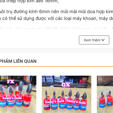
oa thép hợp kim aex 16mm,
đuôi trụ đường kính 6mm nên mũi mài mũi doa hợp
có thể sử dụng được với các loại máy khoan, máy do
iên hệ với kamytools để biết thêm thông tin chi tiế
6mm 8mm 10mm 12mm 14mm 16mm.
Xem thêm
PHẨM LIÊN QUAN