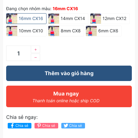
Đang chọn nhóm màu:
16mm CX16
16mm CX16
14mm CX14
12mm CX12
10mm CX10
8mm CX8
6mm CX6
+
–
Thêm vào giỏ hàng
Mua ngay
Thanh toán online hoặc ship COD
Chia sẻ ngay:
Chia sẻ
Chia sẻ
Chia sẻ