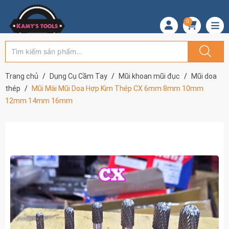
0
Trang chủ
Dụng Cụ Cầm Tay
Mũi khoan mũi đục
Mũi doa
thép
Mũi Mài Mũi Doa Hợp Kim Thép CX 6mm 8mm 10mm
12mm 14mm 16mm