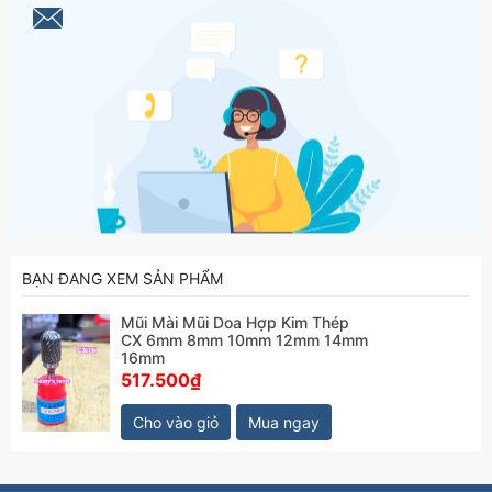
BẠN ĐANG XEM SẢN PHẨM
Mũi Mài Mũi Doa Hợp Kim Thép
CX 6mm 8mm 10mm 12mm 14mm
16mm
517.500₫
Cho vào giỏ
Mua ngay