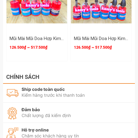
tin chi tiết sản phẩm mũi Mài Mũi Doa Hợp Kim
Thép CX 6mm 8mm 10mm 12mm 14mm
16mm.
Mũi Mài Mũi Doa Hợp Kim Thép Fx 6mm 8mm 10mm 12mm 14mm 16mm
Mũi Mài Mũi Doa Hợp Kim Thép Gx 6mm 8mm 10mm 14mm 16mm
126.500₫ ~ 517.500₫
126.500₫ ~ 517.500₫
CHÍNH SÁCH
Ship code toàn quốc
Kiểm hàng trước khi thanh toán
Đảm bảo
Chất lượng đã kiểm định
Hỗ trợ online
Chăm sóc khách hàng uy tín