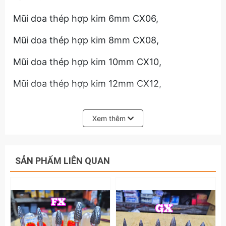
Mũi doa thép hợp kim 6mm CX06,
Mũi doa thép hợp kim 8mm CX08,
Mũi doa thép hợp kim 10mm CX10,
Mũi doa thép hợp kim 12mm CX12,
Mũi doa thép hợp kim 14mm CX14,
Xem thêm
Mũi doa thép hợp kim 16mm CX16,
Với đuôi trụ đường kính 6mm nên mũi mài mũi
SẢN PHẨM LIÊN QUAN
doa hợp kim thép CX 6mm 8mm 10mm 14mm
16mm có thể sử dụng được với các loại máy
khoan, máy doa để kẹp vào đuôi của mũi mài
mũi doa.
Hãy liên hệ với kamytools để biết thêm thông