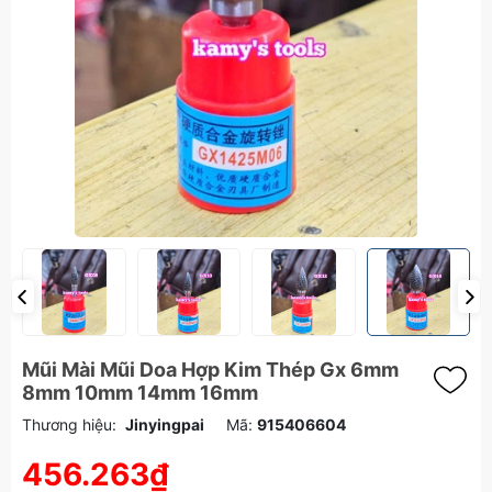
Mũi Mài Mũi Doa Hợp Kim Thép Gx 6mm
8mm 10mm 14mm 16mm
Thương hiệu:
Jinyingpai
Mã:
915406604
456.263₫