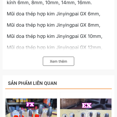
kính 6mm, 8mm, 10mm, 14mm, 16mm.
Mũi doa thép hợp kim Jinyingpai GX 6mm,
Mũi doa thép hợp kim Jinyingpai GX 8mm,
Mũi doa thép hợp kim Jinyingpai GX 10mm,
Mũi doa thép hợp kim Jinyingpai GX 12mm,
Mũi doa thép hợp kim Jinyingpai GX 14mm,
Xem thêm
Mũi doa thép hợp kim Jinyingpai GX 16mm,
Với đuôi trụ đường kính 6mm nên mũi mài mũi
SẢN PHẨM LIÊN QUAN
doa hợp kim thép GX 6mm 8mm 10mm 14mm
16mm có thể sử dụng được với các loại máy
khoan, máy doa để kẹp vào đuôi của mũi mài
mũi doa.