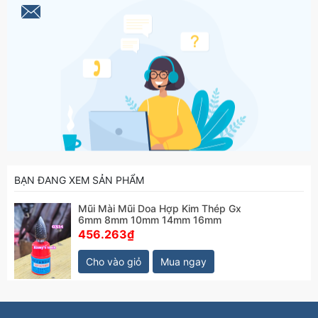
BẠN ĐANG XEM SẢN PHẨM
Mũi Mài Mũi Doa Hợp Kim Thép Gx
6mm 8mm 10mm 14mm 16mm
456.263₫
Cho vào giỏ
Mua ngay