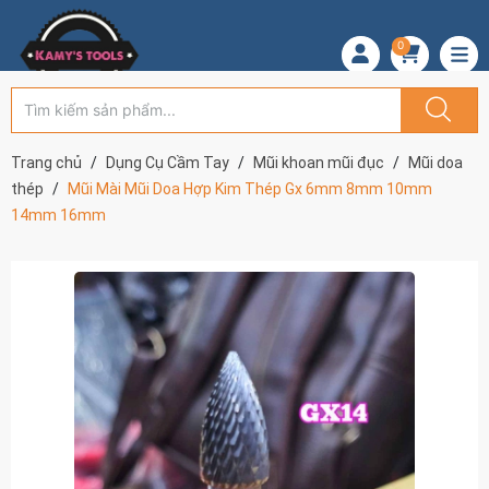
0
Trang chủ
Dụng Cụ Cầm Tay
Mũi khoan mũi đục
Mũi doa
thép
Mũi Mài Mũi Doa Hợp Kim Thép Gx 6mm 8mm 10mm
14mm 16mm