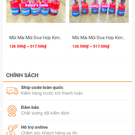
Hãy liên hệ với kamytools để biết thêm thông
tin chi tiết sản phẩm mũi Mài Mũi Doa Hợp Kim
Thép GX 6mm 8mm 10mm 12mm 14mm
16mm.
Mũi Mài Mũi Doa Hợp Kim Thép Fx 6mm 8mm 10mm 12mm 14mm 16mm
Mũi Mài Mũi Doa Hợp Kim Thép Jinyingpai Ex 6mm 8mm 10mm 14mm 16mm
126.500₫ ~ 517.500₫
126.500₫ ~ 517.500₫
CHÍNH SÁCH
Ship code toàn quốc
Kiểm hàng trước khi thanh toán
Đảm bảo
Chất lượng đã kiểm định
Hỗ trợ online
Chăm sóc khách hàng uy tín