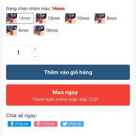
Đang chọn nhóm màu:
14mm
14mm
12mm
10mm
8mm
6mm
16mm
+
–
Thêm vào giỏ hàng
Mua ngay
Thanh toán online hoặc ship COD
Chia sẻ ngay:
Chia sẻ
Chia sẻ
Chia sẻ