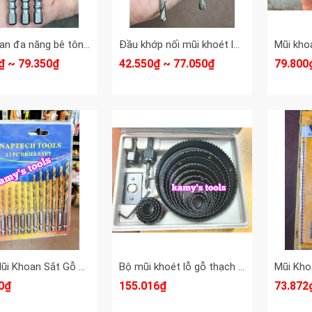
Mũi khoan đa năng bê tông sắt thép inox gỗ đá hoa cương dài 100mm Hoàng Nam 6mm 8mm 10mm
Đầu khớp nối mũi khoét lỗ Dannio A2 dùng cho 14-30mm và A6 dùng cho 32-210mm Dannio
₫ ~ 79.350₫
42.550₫ ~ 77.050₫
79.800
Bộ 13 Mũi Khoan Sắt Gỗ Nhựa Đuôi Lục Giác Thép Chuẩn HSS 1.5mm-6.5mm
Bộ mũi khoét lỗ gỗ thạch cao 16 chi tiết hiệu Oni
0₫
155.016₫
73.872