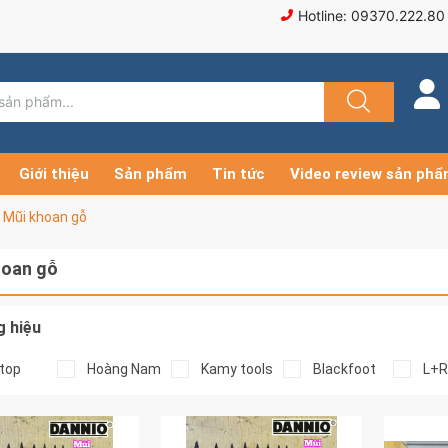
Hotline: 09370.222.80
Giới thiệu
Sản phẩm
Tin tức
Video review sản ph
Mũi khoan gỗ
hoan gỗ
 hiệu
top
Hoàng Nam
Kamy tools
Blackfoot
L+