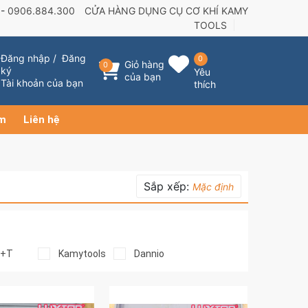
 -
0906.884.300
CỬA HÀNG DỤNG CỤ CƠ KHÍ KAMY
TOOLS
Đăng nhập
/
Đăng
0
Giỏ hàng
0
ký
Yêu
của bạn
Tài khoản của bạn
thích
ẩm
Liên hệ
Sắp xếp:
Mặc định
R+T
Kamytools
Dannio