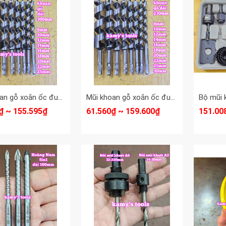
Mũi khoan gỗ xoắn ốc đuôi lục giác 8mm 10mm 12mm 14mm 16mm 18mm 20mm 22mm 25mm dài 300mm Dannio
Mũi khoan gỗ xoắn ốc đuôi lục giác 8mm 10mm 12mm 14mm 16mm 18mm 20mm 22mm 25mm 30mm dài 230mm Dannio
₫ ~ 155.595₫
61.560₫ ~ 159.600₫
151.00