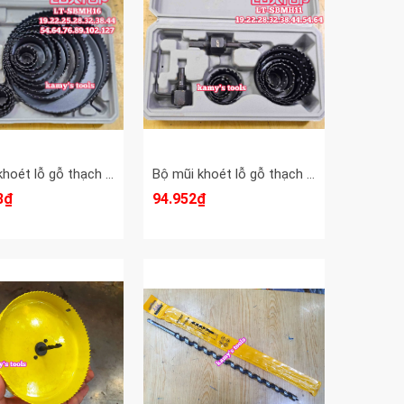
Bộ mũi khoét lỗ gỗ thạch cao 16 chi tiết LT-SBMH16 Luxtop 19-127mm
Bộ mũi khoét lỗ gỗ thạch cao 11 chi tiết LT-SBMH11 Luxtop 19mm 22mm 28mm 32mm 38mm 44mm 54mm 64mm
8₫
94.952₫