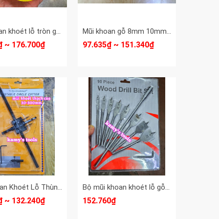
Mũi khoan khoét lỗ tròn gỗ thạch cao 127mm 152mm 160mm 168mm 170mm 180mm 190mm 200mm 210mm 220mm
Mũi khoan gỗ 8mm 10mm 12mm 14mm 16mm 18mm dài 460mm Dannio
₫ ~ 176.700₫
97.635₫ ~ 151.340₫
Mũi Khoan Khoét Lỗ Thùng Loa, Lỗ Đèn Thạch Cao Âm Trần 120mm 200mm 300mm (Bộ Mũi Khoét Lỗ Gỗ Thạch Cao Trần)
Bộ mũi khoan khoét lỗ gỗ hình đuôi cá 10 chi tiết 6mm 10mm 13mm 16mm 19mm 22mm 25mm 32mm mũi khoét gỗ Dannio
₫ ~ 132.240₫
152.760₫