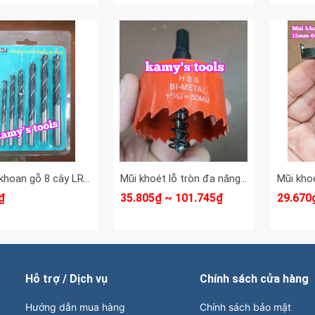
Bộ mũi khoan gỗ 8 cây LRT 3mm-10mm
Mũi khoét lỗ tròn đa năng, mũi khoét sắt, mũi khoét gỗ HSS Bi Metal
₫
35.805₫ ~ 101.745₫
29.670
Hỗ trợ / Dịch vụ
Chính sách cửa hàng
Hướng dẫn mua hàng
Chính sách bảo mật