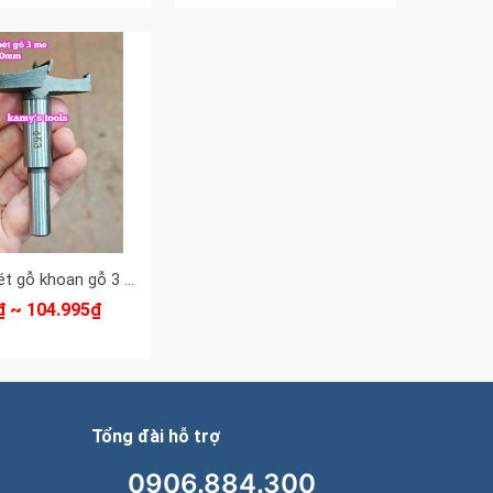
Mũi khoét gỗ khoan gỗ 3 me 16mm 18mm 20mm 21mm 22mm 24mm 25mm 27mm 30mm 32mm 35mm 38mm 40mm 42mm 45mm 50mm 55mm 60mm Dannio
₫ ~ 104.995₫
Tổng đài hỗ trợ
0906.884.300