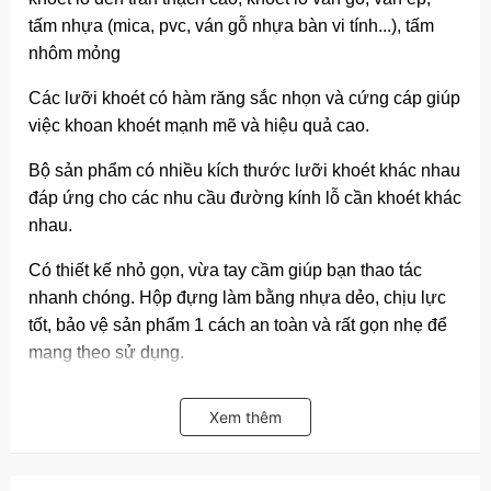
tấm nhựa (mica, pvc, ván gỗ nhựa bàn vi tính...), tấm
nhôm mỏng
Các lưỡi khoét có hàm răng sắc nhọn và cứng cáp giúp
việc khoan khoét mạnh mẽ và hiệu quả cao.
Bộ sản phẩm có nhiều kích thước lưỡi khoét khác nhau
đáp ứng cho các nhu cầu đường kính lỗ cần khoét khác
nhau.
Có thiết kế nhỏ gọn, vừa tay cầm giúp bạn thao tác
nhanh chóng. Hộp đựng làm bằng nhựa dẻo, chịu lực
tốt, bảo vệ sản phẩm 1 cách an toàn và rất gọn nhẹ để
mang theo sử dụng.
1. Bộ 16 chi tiết:
Xem thêm
Bộ 16 chi tiết bao gồm: 12 lưỡi khoét, 2 đầu nối mũi
khoan trục trung tâm, 1 chìa lục giác cùng 1 miếng đệm