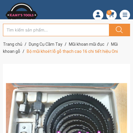
0
Trang chủ
Dụng Cụ Cầm Tay
Mũi khoan mũi đục
Mũi
khoan gỗ
Bộ mũi khoét lỗ gỗ thạch cao 16 chi tiết hiệu Oni