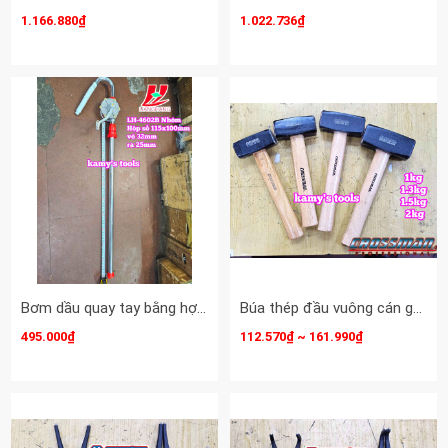
1.166.880₫
1.022.736₫
Bơm dầu quay tay bằng hợp kim nhôm LIANGHANG LH-4602B hộp số 115x100mm dài 125cm
Búa thép đầu vuông cán gỗ Crossman 1kg 1.3kg 1.5kg 2kg 68-431 68-432 68-433 68-434
495.000₫
112.570₫ ~ 161.990₫