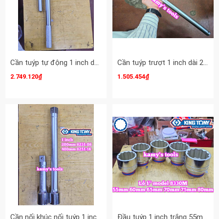
Cần tuýp tự động 1 inch dài 32 inch 800mm Kingtony 8779-32F
Cần tuýp trượt 1 inch dài 25 inch 630mm Kingtony 8572-25
2.749.120₫
1.505.454₫
Cần nối khúc nối tuýp 1 inch Kingtony dài 8 inch 16 inch 8251-08 8251-16
Đầu tuýp 1 inch trắng 55mm 60mm 65mm 70mm 75mm 80mm Kingtony 833055M 833060M 833065M 833070M 833075M 833080M