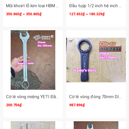
Mũi khoét lỗ kim loại HBM JMG 42mn 43mm 44mm 45mm 46mm HBM-42 HBM-43 HBM-44 HBM-45 HBM-46
Đầu tuýp 1/2 inch hệ inch trắng dài 12 cạnh Kingtony 5/16 7/16 5/8 7/8 inch 423010S 423014S 423020S 423028S
350.865₫ ~ 350.865₫
127.452₫ ~ 180.329₫
Cờ lê vòng miệng YETI Đầu Búa 35mm dài 386mm YETI-32035H
Cờ lê vòng đóng 70mm DIN7444 Clip-On CLO-22070
200.756₫
987.896₫