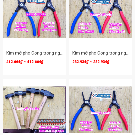
Kìm mở phe Cong trong ngoài 10 inch Kingtony 66HS-10 66SS-10 mở phe 40-100mm
Kìm mở phe Cong trong ngoài 7 inch Kingtony 66HB-07 66SB-07 mở phe 19-60mm
412.664₫ ~ 412.664₫
282.934₫ ~ 282.934₫