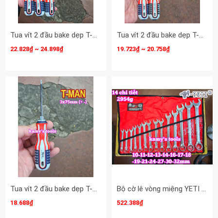
Tua vít 2 đầu bake dẹp T-MAN 5mm dài 100mm 150mm 200mm 5x100mm 5x150mm 5x200mm TMAN-6612-5B100 TMAN-6612-5B150 TMAN-6612-5B200
Tua vít 2 đầu bake dẹp T-MAN 4mm dài 100mm 150mm 4x100mm 4x150mm TMAN-6612-4B100 TMAN-6612-4B150
22.828₫ ~ 24.898₫
19.723₫ ~ 20.758₫
Tua vít 2 đầu bake dẹp T-MAN 3mm dài 75mm 3x75mm TMAN-6612-3B75
Bộ cờ lê vòng miệng YETI đầu búa 14 chi tiết 10-32mm YETI-32202A
18.688₫
522.388₫