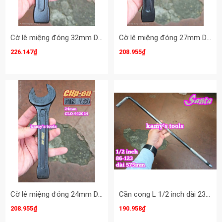
Cờ lê miệng đóng 32mm DIN133 Clip-On CLO-932032
Cờ lê miệng đóng 27mm DIN133 Clip-On CLO-932027
226.147₫
208.955₫
Cờ lê miệng đóng 24mm DIN133 Clip-On CLO-932024
Cần cong L 1/2 inch dài 23 inch 575mm Santa 86-123
208.955₫
190.958₫