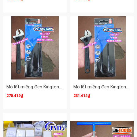
Mỏ lết miệng đen Kingtony 8 inch 200mm 3611-08P miệng mở 0-25mm
Mỏ lết miệng đen Kingtony 6 inch 150mm 3611-06P miệng mở 0-20mm
270.419₫
231.614₫