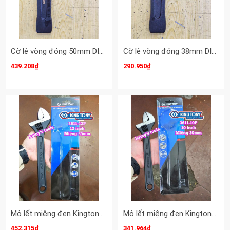
Cờ lê vòng đóng 50mm DIN7444 Clip-On CLO-22050
Cờ lê vòng đóng 38mm DIN7444 Clip-On CLO-22038
439.208₫
290.950₫
Mỏ lết miệng đen Kingtony 12 inch 300mm 3611-12P miệng mở 0-35mm
Mỏ lết miệng đen Kingtony 10 inch 250mm 3611-10P miệng mở 0-30mm
452.315₫
341.964₫