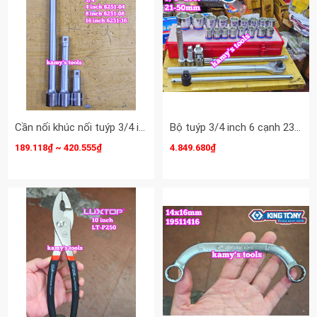
Cần nối khúc nối tuýp 3/4 inch Kingtony dài 4 inch 6 inch 10 inch 6251-04 6251-06 6251-10
Bộ tuýp 3/4 inch 6 cạnh 23 chi tiết 21-50mm Kingtony 6323MR
189.118₫ ~ 420.555₫
4.849.680₫