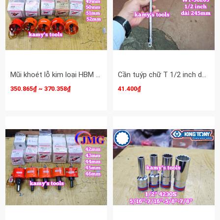
Mũi khoét lỗ kim loại HBM JMG 48mm 49mm 50mm 51mm 52mm HBM-48 HBM-49 HBM-50 HBM-51 HBM-52
Cần tuýp chữ T 1/2 inch dài 10 inch 245mm Wetools Boss WT-56203
350.865₫ ~ 370.358₫
41.400₫