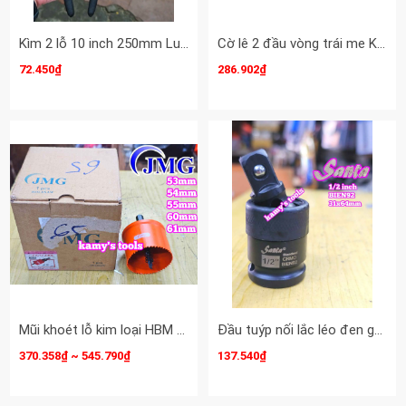
Kìm 2 lỗ 10 inch 250mm Luxtop LT-P250
Cờ lê 2 đầu vòng trái me Kingtony 14x16mm 19511416
72.450₫
286.902₫
Mũi khoét lỗ kim loại HBM JMG 53mm 54mm 55mm 60mm 61mm HBM-53 HBM-54 HBM-55 HBM-60 HBM-61
Đầu tuýp nối lắc léo đen gật gù xoay 360 độ Santa 1/2 inch dài 31x64mm BIEN92
370.358₫ ~ 545.790₫
137.540₫