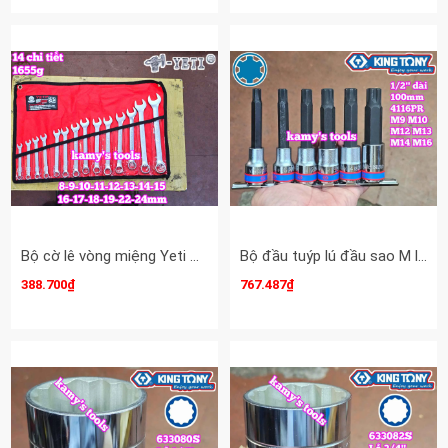
Bộ cờ lê vòng miệng Yeti đầu búa 14 chi tiết 8-24mm YETI-32201A
Bộ đầu tuýp lú đầu sao M lớn vuông 1/2 inch dài 100mm Kingtony 4116PR 6 chi tiết M9 M10 M12 M13 M14 M16
388.700₫
767.487₫