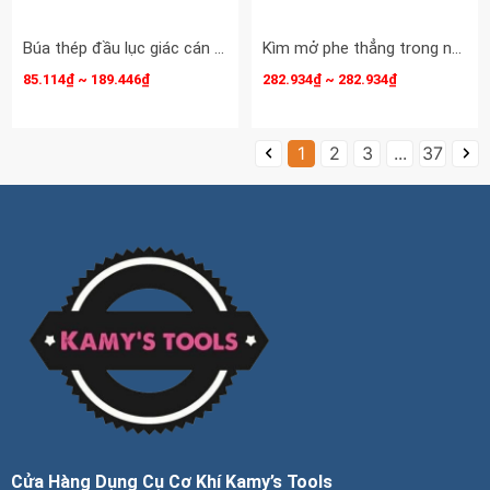
Búa thép đầu lục giác cán gỗ 1LB 2LB 3LB 4LB Crossman 68-401 68-402 68-403 68-404
Kìm mở phe thẳng trong ngoài 7 inch Kingtony 66HS-07 66SS-07 mở phe 19-60mm
85.114₫ ~ 189.446₫
282.934₫ ~ 282.934₫
1
2
3
...
37
Cửa Hàng Dụng Cụ Cơ Khí Kamy’s Tools