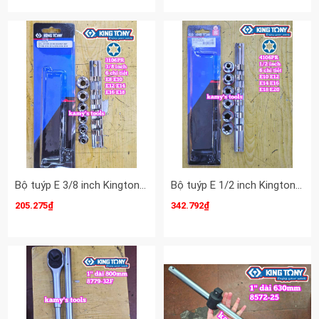
Bộ tuýp E 3/8 inch Kingtony 3106PR 6 chi tiết E8 E10 E12 E14 E16 E18
Bộ tuýp E 1/2 inch Kingtony 4106PR 6 chi tiết E10 E12 E14 E16 E18 E20
205.275₫
342.792₫