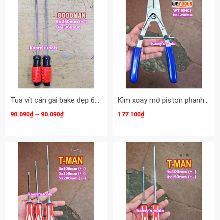
Tua vít cán gai bake dẹp 6mm PH2 dài 250mm 6x250mm PH2x250mm Goodman 91610PH 91610STM
Kìm xoay mở piston phanh thắng đĩa heo dầu xe máy Wetools WT-50401 dài 240mm
90.090₫ ~ 90.090₫
177.100₫