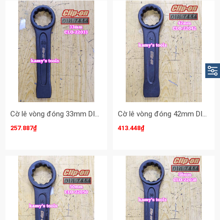
Cờ lê vòng đóng 33mm DIN7444 Clip-On CLO-22033
Cờ lê vòng đóng 42mm DIN7444 Clip-On CLO-22042
257.887₫
413.448₫