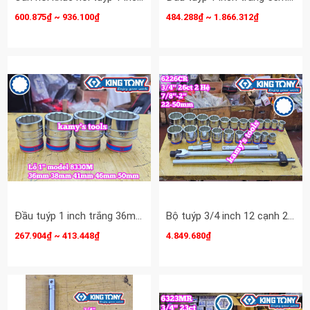
600.875₫ ~ 936.100₫
484.288₫ ~ 1.866.312₫
Đầu tuýp 1 inch trắng 36mm 38mm 41mm 46mm Kingtony 833036M 833038M 833041M 833046M 833050M
Bộ tuýp 3/4 inch 12 cạnh 2 hệ inch và mét 26 chi tiết 22-50mm Kingtony 6226CR
267.904₫ ~ 413.448₫
4.849.680₫