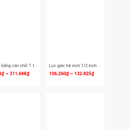
Lục giác bằng cán chữ T trượt Kingtony 2mm 2.5mm 3mm 4mm 5mm 6mm 8mm 10mm 119502M 119525M 119503M 119504M 119505M 119506M 119508M 119510M
Lục giác hệ inch 1/2 inch 12.7mm Standard không bi và có bi STD-68120A STD-68120B
4₫ ~ 311.648₫
106.260₫ ~ 132.825₫