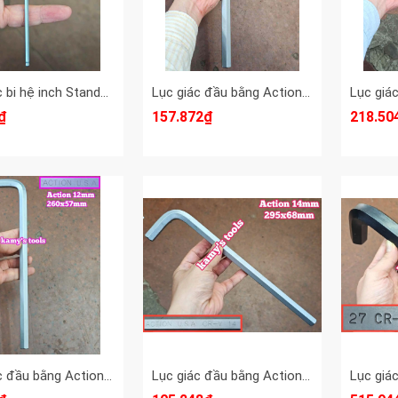
Lục giác bi hệ inch Standard 1/8 inch 3.17mm dài 130x24mm STD-6818
Lục giác đầu bằng Action 17mm dài 335mm ACK-62217
₫
157.872₫
218.50
Lục giác đầu bằng Action 12mm dài 260mm ACK-62212
Lục giác đầu bằng Action 14mm dài 295mm ACHW-2914