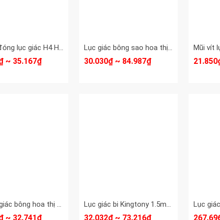
Mũi vít đóng lục giác H4 H5 H6 H8 dài 80mm Kingtony Model 168004H 168005H 168006H 168008H
Lục giác bông sao hoa thị có lỗ thép S2 Standard T10 T15 T20 T25 T27 T30 T40 T45 T50
₫ ~ 35.167₫
30.030₫ ~ 84.987₫
21.850
Mũi lục giác bông hoa thị chuôi đuôi lục giác 7150 dài 50mm Kingtony T6-T40 (bán lẻ 1 cái)
Lục giác bi Kingtony 1.5mm 2mm 2.5mm 3mm 4mm 5mm 6mm 8mm 10mm 112015MR 112002MR 112025MR 112003MR 112004MR 112005MR 112006MR 112008MR 112010MR
₫ ~ 32.741₫
32.032₫ ~ 73.216₫
267.69