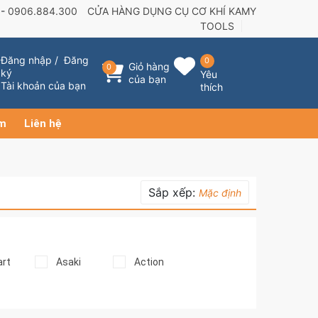
 -
0906.884.300
CỬA HÀNG DỤNG CỤ CƠ KHÍ KAMY
TOOLS
Đăng nhập
/
Đăng
0
Giỏ hàng
0
ký
Yêu
của bạn
Tài khoản của bạn
thích
ẩm
Liên hệ
Sắp xếp:
Mặc định
rt
Asaki
Action