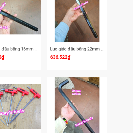
Lục giác đầu bằng 16mm Crossman 66-216 dài 270mm
Lục giác đầu bằng 22mm Licota HW300220SM dài khoảng 422mm
0₫
636.522₫