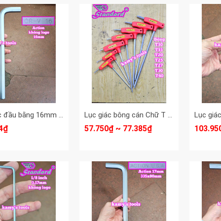
Lục giác đầu bằng 16mm Action dài 305mm ACK-62216 KHÔNG LOGO
Lục giác bông cán Chữ T Standard T10 T15 T20 T25 T27 T30 T40
4₫
57.750₫ ~ 77.385₫
103.95