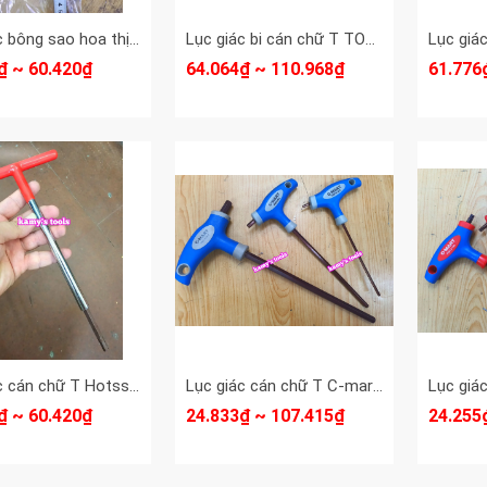
Lục giác bông sao hoa thị cán chữ T Hotssman thép S2 T10 T15 T20 T25 T27 T30 dài 230mm
Lục giác bi cán chữ T TOP 3mm 4mm 5mm 6mm 8mm AWT-60203 AWT-60204 AWT-60205 AWT-60206 AWT-60208
₫ ~ 60.420₫
64.064₫ ~ 110.968₫
61.776
Lục giác cán chữ T Hotssman thép S2 4mm 5mm 6mm dài 230mm
Lục giác cán chữ T C-mart model F0014 2mm 2.5mm 3mm 4mm 5mm 6mm 8mm 10mm
₫ ~ 60.420₫
24.833₫ ~ 107.415₫
24.255