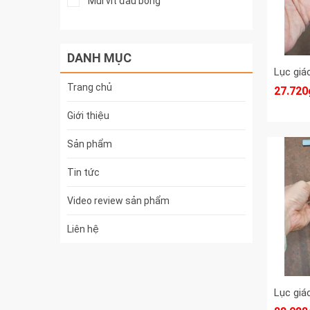
Mũi vít đầu bông
Mũi bắn vít
DANH MỤC
Khoá lục giác
Lục giác
Trang chủ
27.720
Giới thiệu
Sản phẩm
Tin tức
Video review sản phẩm
Liên hệ