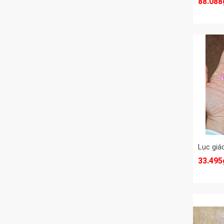
88.088
33.495