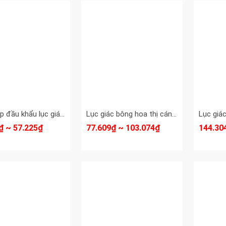
Đầu tuýp đầu khẩu lục giác 1/2 dài 100mm Asaki thép S2 H6 H8 H10 H12 bán lẻ từng cái
Lục giác bông hoa thị cán chữ T Kingtony T10 T15 T20 T25 T27 T30 T40 model 116310TR 116315TR 116320TR 116325TR 116327TR 116330TR 116340TR
₫ ~ 57.225₫
77.609₫ ~ 103.074₫
144.30