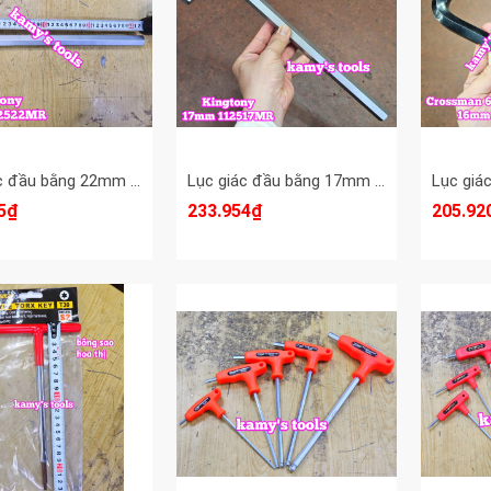
Lục giác đầu bằng 22mm Kingtony 112522MR dài 422mm
Lục giác đầu bằng 17mm Kingtony 112517MR dài 337mm
5₫
233.954₫
205.92