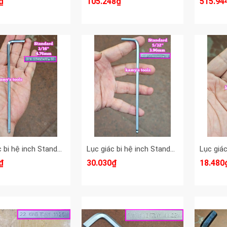
₫
105.248₫
515.94
Lục giác bi hệ inch Standard 3/16 inch 4.76mm dài 165x32mm STD-68336
Lục giác bi hệ inch Standard 5/32 inch 3.96mm dài 145x28mm STD-68532
₫
30.030₫
18.480