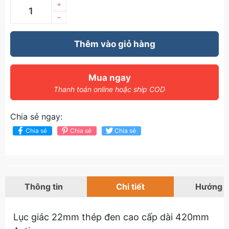
+
–
Thêm vào giỏ hàng
Mua ngay
Thanh toán online hoặc ship COD
Chia sẻ ngay:
Chia sẻ
Chia sẻ
Chia sẻ
Thông tin
Chi tiết
Hướng 
Lục giác 22mm thép đen cao cấp dài 420mm