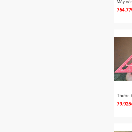
Thước đo góc
764.77
Thước đo mối hàn
Thước kẹp
Dụng cụ cầm tay
Thước ê ke góc vuông
Thước cuộn
Thước
Thước kẹp cơ khí
Thuốc thử nước
79.925