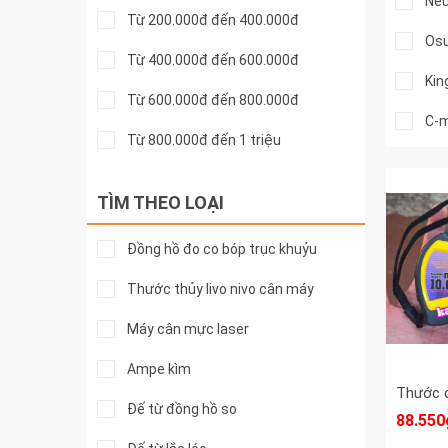
Neu
Từ 200.000đ đến 400.000đ
Os
Từ 400.000đ đến 600.000đ
Kin
Từ 600.000đ đến 800.000đ
C-m
Từ 800.000đ đến 1 triệu
Kam
Từ 1 đến 2 triệu
TÌM THEO LOẠI
Trên 2 triệu
Đồng hồ đo co bóp trục khuỷu
Thước thủy livo nivo cân máy
Máy cân mực laser
Ampe kìm
Đế từ đồng hồ so
88.550