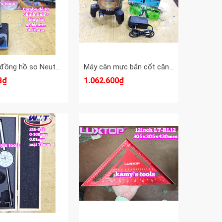
Combo đồng hồ so Neuter 0-10mm và để từ có chỉnh tinh WCZ-6C
Máy cân mực bắn cốt căn laser 5 tia xanh Roman RM-720S
3₫
1.062.600₫