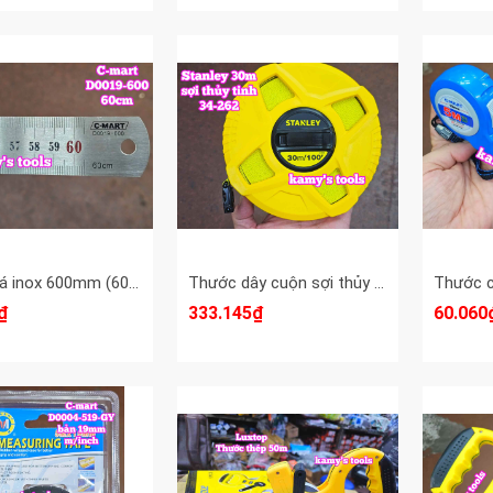
Thước lá inox 600mm (60cm) 2 hệ inch và mét bản 28mm hệ mét C-mart D0019-600
Thước dây cuộn sợi thủy tinh 30m Stanley 34-262 STHT34262-8 bản 12.7mm thước kéo 30 mét
₫
333.145₫
60.060