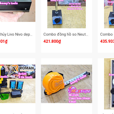
Thước thủy Livo Nivo dẹp hình chữ nhật cân máy 150mm x 0.02mm HongYu HY-05901
Combo đồng hồ so Neuter 0-10mm và để từ CZ-6C
101₫
421.800₫
435.93