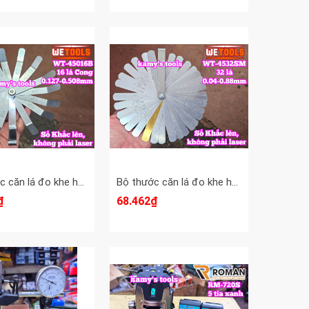
Bộ thước căn lá đo khe hở chỉnh cò xupap loại CONG 16 lá 0.127-0.508mm Wetools WT-45016B
Bộ thước căn lá đo khe hở chỉnh cò xupap 32 lá 0.04-0.88mm Wetools WT-4532SM
₫
68.462₫