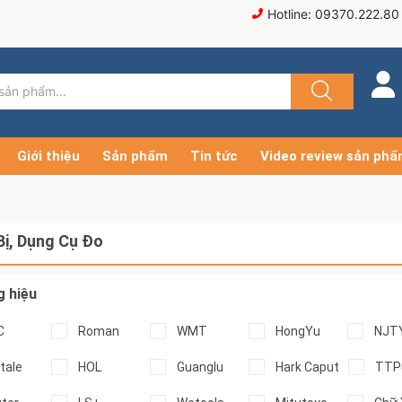
Hotline: 09370.222.80
Giới thiệu
Sản phẩm
Tin tức
Video review sản ph
Bị, Dụng Cụ Đo
 hiệu
C
Roman
WMT
HongYu
NJT
itale
HOL
Guanglu
Hark Caput
TTP