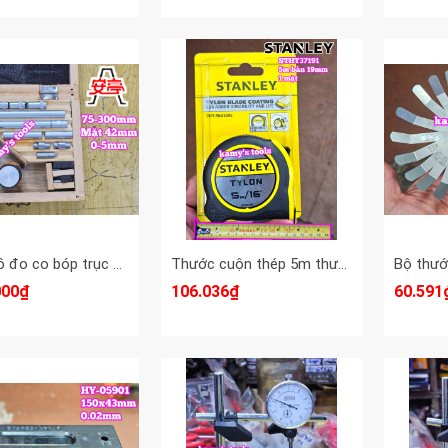
Đồng hồ đo co bóp trục máy độ lệch trục khuỷu Shanghai Anting 75-300mm Anting-33501
Thước cuộn thép 5m thước kéo 5 mét 1 mặt hệ mét inch bản 19mm Stanley STHT37191
000₫
106.036₫
60.591