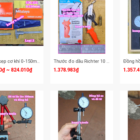
Thước kẹp cơ khí 0-150mm x0.02mm Mitutoyo 530-312
Thước đo dầu Richter 10 mét 465-ES/10m lá thước inox quả rọi bằng đồng ngắn S063 cao cấp chính hãng
0₫ ~ 824.010₫
1.378.983₫
1.357.