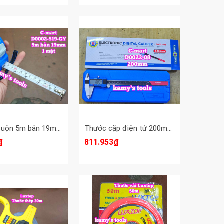
Thước cuộn 5m bản 19mm 1 mặt C-Mart model D0002-519-GY, thước kéo 5m mét, thước rút 5 mét
Thước cặp điện tử 200mm C-mart D0022-08, thước kẹp điện tử
₫
811.953₫