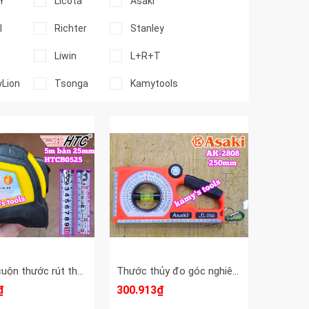
Y
Licota
Asaki
l
Richter
Stanley
Liwin
L+R+T
yLion
Tsonga
Kamytools
Thước cuộn thước rút thước kéo 5m 5 mét bản 25mm HTC HiLock-25 model HTCB0525 tự động khóa
Thước thủy đo góc nghiêng Asaki AK-2808 dài 250mm có nam châm 1 mặt
₫
300.913₫