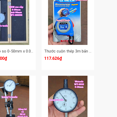
Đồng hồ so 0-50mm x 0.01mm mặt 60mm hàng OEM cao cấp Wetools WT-386050
Thước cuộn thép 3m bản 16mm Kingtony model 79094-03M tự động khóa
400₫
117.626₫