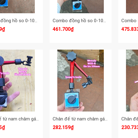
Combo đồng hồ so 0-10mm và để từ xoay lắc léo 350mm WCE-A
Combo đồng hồ so 0-10mm Wetools và đế từ CZ-6C
9₫
461.700₫
475.83
Chân đế từ nam châm gá đồng hồ so lắc léo dài 195mm WCE-F Wetools
Chân đế từ nam châm gá đồng hồ so lắc léo dài 350mm WCE-A Wetools
5₫
282.159₫
230.73