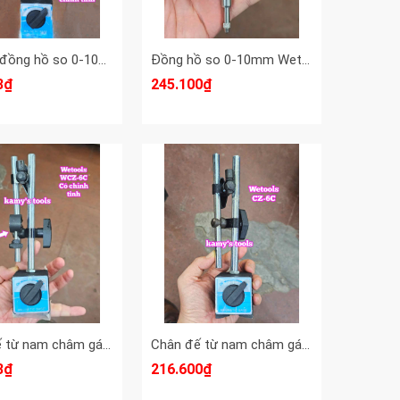
Combo đồng hồ so 0-10mm và để từ có chỉnh tinh WCZ-6C
Đồng hồ so 0-10mm Wetools WT-6010 mặt 56mm
3₫
245.100₫
Chân đế từ nam châm gá đồng hồ so có chỉnh tinh WCZ-6C Wetools
Chân đế từ nam châm gá đồng hồ so CZ-6C Wetools
3₫
216.600₫