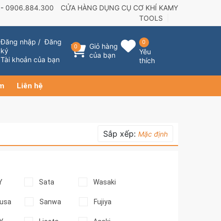
 -
0906.884.300
CỬA HÀNG DỤNG CỤ CƠ KHÍ KAMY
TOOLS
Đăng nhập
/
Đăng
0
Giỏ hàng
0
ký
Yêu
của bạn
Tài khoản của bạn
thích
ẩm
Liên hệ
Sắp xếp:
Mặc định
Y
Sata
Wasaki
usa
Sanwa
Fujiya