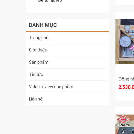
Đế từ lắc léo
Đế từ
DANH MỤC
Thước dây vải
Đồng hồ đo điện
Trang chủ
Đồng hồ đo lỗ trong xy lanh
Giới thiệu
Thước lá shinwa
Sản phẩm
Đồng hồ so
Tin tức
Thước đo ren
Video review sản phẩm
2.530.
Thước lá
Liên hệ
Thước cặp cơ khí
Panme đo ngoài
Nam châm ê ke góc vuông