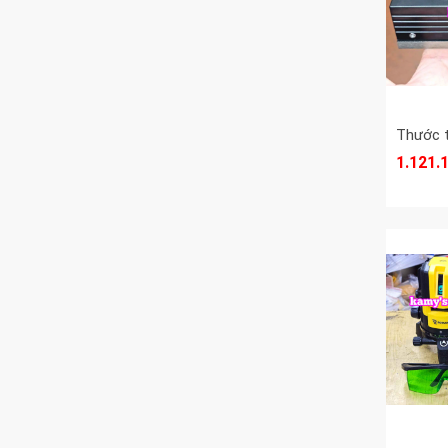
phụ kiện Dụng cụ cầm tay
Thước Đo Góc Nghiêng
Thước lá đo khe hở
Thước thủy nivo
1.121.
Thước cặp điện tử
Thước đo dầu
Quả dọi lập lòn
Compa cơ khí lấy dấu
Đo lường mức độ
Bánh xe đo đường
Súng đo nhiệt độ