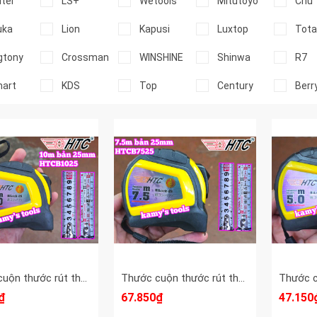
ter
LS+
Wetools
Mitutoyo
Chữ 
uka
Lion
Kapusi
Luxtop
Tota
gtony
Crossman
WINSHINE
Shinwa
R7
art
KDS
Top
Century
Berr
y tools
Thước cuộn thước rút thước kéo 10m 10 mét bản 25mm HTC HiLock-25 model HTCB1025 tự động khóa
Thước cuộn thước rút thước kéo 7.5m 7.5 mét bản 25mm HTC HiLock-25 model HTCB7525 tự động khóa
₫
67.850₫
47.150