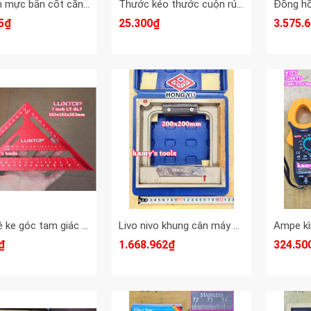
Máy cân mực bắn cốt căn laser 6 tia xanh Roman R-225
Thước kéo thước cuộn rút 3 mét 3m Maxsupe M-2506 bản 16mm 1 mặt
5₫
25.300₫
3.575.
Thước ê ke góc tam giác vuông đa năng nhôm 7 inch Luxtop LT-RL7
Livo nivo khung cân máy hình vuông 200mm x0.02mm HongYu HY-09520A
₫
1.668.962₫
324.50