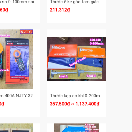
Đồng hồ so 0-100mm sai số 0.01mm WMT model 216-013 mặt 78mm thân thép cao cấp nặng 512g
Thước ê ke góc tam giác vuông đa năng nhôm 12 inch Luxtop LT-RL12
660₫
211.312₫
Ampe kìm 400A NJTY 3266TD Loại 1 Đo Tụ Tần Số Nhiệt Độ dài 185mm ngàm kẹp 30mm
Thước kẹp cơ khí 0-200mm x0.02mm Mitutoyo 530-118
0₫
357.500₫ ~ 1.137.400₫