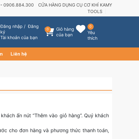
 -
0906.884.300
CỬA HÀNG DỤNG CỤ CƠ KHÍ KAMY
TOOLS
Đăng nhập
/
Đăng
0
Giỏ hàng
0
ký
Yêu
của bạn
Tài khoản của bạn
thích
ẩm
Liên hệ
 khách ấn nút “Thêm vào giỏ hàng”. Quý khách
trước cho đơn hàng và phương thức thanh toán,