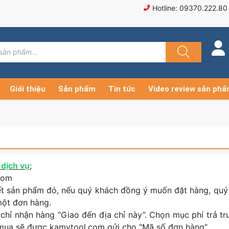
Hotline: 09370.222.80
Giới thiệu
Sản phẩm
Tin tức
Video review sản ph
dịch vụ
;
.com
iết sản phẩm đó, nếu quý khách đồng ý muốn đặt hàng, quý
một đơn hàng.
 chỉ nhận hàng “Giao đến địa chỉ này”. Chọn mục phí trả 
 mua sẽ được kamytool.com gửi cho “Mã số đơn hàng”