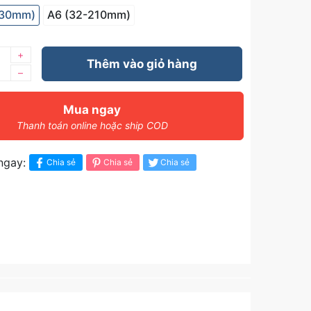
-30mm)
A6 (32-210mm)
+
Thêm vào giỏ hàng
–
Mua ngay
Thanh toán online hoặc ship COD
ngay:
Chia sẻ
Chia sẻ
Chia sẻ