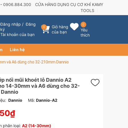
 -
0906.884.300
CỬA HÀNG DỤNG CỤ CƠ KHÍ KAMY
TOOLS
Đăng nhập
/
Đăng
0
Giỏ hàng
0
ký
Yêu
của bạn
Tài khoản của bạn
thích
ẩm
Liên hệ
30mm và A6 dùng cho 32-210mm Dannio
p nối mũi khoét lỗ Dannio A2
ho 14-30mm và A6 dùng cho 32-
Dannio
ệu:
Dannio
Mã:
Dannio-A2
550₫
 phân loại:
A2 (14-30mm)