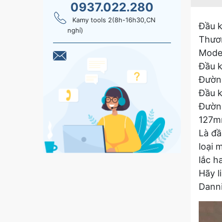
0937.022.280
Kamy tools 2(8h-16h30,CN
Đầu k
nghỉ)
Thươn
Model
Đầu k
Đường
Đầu k
Đường
127m
Là đầ
loại 
lắc h
Hãy l
Dann