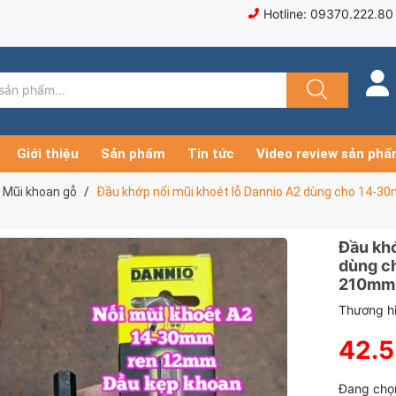
Hotline: 09370.222.80
Giới thiệu
Sản phẩm
Tin tức
Video review sản ph
Mũi khoan gỗ
Đầu khớp nối mũi khoét lỗ Dannio A2 dùng cho 14-
Đầu khớ
dùng c
210mm 
Thương hi
42.
Đang chọn