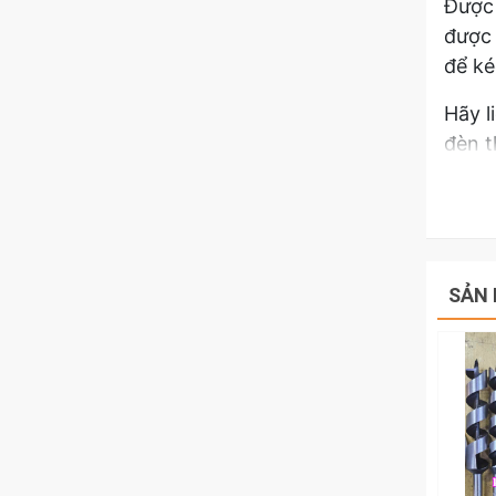
Được 
được 
để ké
Hãy l
đèn 
Chú ý
trên 
SẢN 