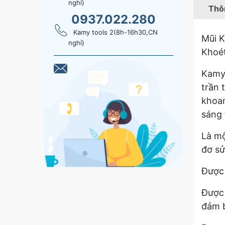
nghỉ)
Thôn
0937.022.280
Kamy tools 2(8h-16h30,CN
Mũi 
nghỉ)
Khoé
Kamy’
trần 
khoan
sáng 
Là mộ
đơ sử
Được
Được 
đảm 