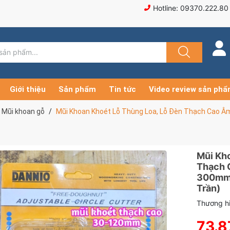
Hotline: 09370.222.80
Giới thiệu
Sản phẩm
Tin tức
Video review sản ph
Mũi khoan gỗ
Mũi Khoan Khoét Lỗ Thùng Loa, Lỗ Đèn Thạch Cao Âm
Mũi Kho
Thạch 
300mm (
Trần)
Thương hi
73.8