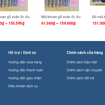
Mũi khoan gỗ xoắn ốc đuôi lục giác 8mm 10mm 12mm 14mm 16mm 18mm 20mm 22mm 25mm dài 300mm Dannio
Mũi khoan gỗ xoắn ốc đuôi lục giác 8mm 10mm 12mm 14mm 16mm 18mm 20mm 22mm 25mm 30mm dài 230mm Dannio
0₫ ~ 155.595₫
61.560₫ ~ 159.600₫
151.00
Hỗ trợ / Dịch vụ
Chính sách cửa hàng
Hướng dẫn mua hàng
Chính sách bảo mật
Hướng dẫn thanh toán
Chính sách vận chuyển
Hướng dẫn giao nhận
Chính sách đổi trả
Điều khoản dịch vụ