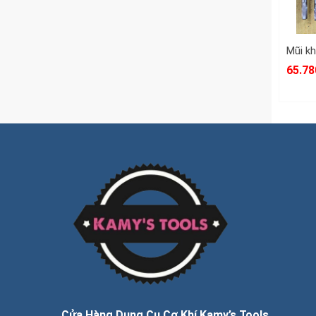
65.78
Cửa Hàng Dụng Cụ Cơ Khí Kamy’s Tools