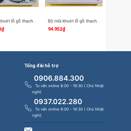
Bộ mũi khoét lỗ gỗ thạch cao 16 chi tiết LT-SBMH16 Luxtop 19-127mm
Bộ mũi khoét lỗ gỗ thạch cao 11 chi tiết LT-SBMH11 Luxtop 19mm 22mm 28mm 32mm 38mm 44mm 54mm 64mm
8₫
94.952₫
54.050₫ 
Tổng đài hỗ trợ
0906.884.300
Tư vấn online 8:00 - 16:30 ( Chủ Nhật
nghỉ)
0937.022.280
Tư vấn online 8:00 - 16:30 ( Chủ Nhật
nghỉ)