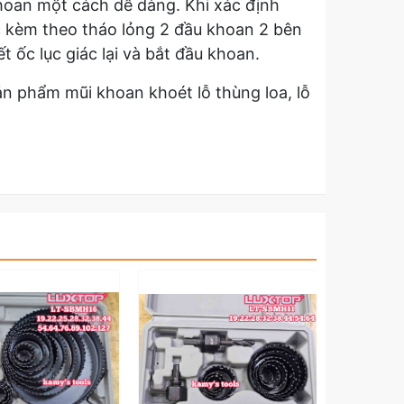
hoan một cách dễ dàng. Khi xác định
c kèm theo tháo lỏng 2 đầu khoan 2 bên
 ốc lục giác lại và bắt đầu khoan.
sản phẩm mũi khoan khoét lỗ thùng loa, lỗ
a cho các bạn những hiệu khác nhau như