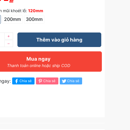
 mũi khoét lỗ:
120mm
200mm
300mm
+
Thêm vào giỏ hàng
–
Mua ngay
Thanh toán online hoặc ship COD
ngay:
Chia sẻ
Chia sẻ
Chia sẻ