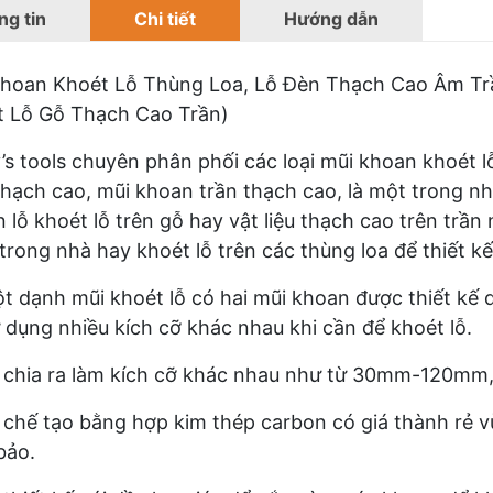
g tin
Chi tiết
Hướng dẫn
Khoan Khoét Lỗ Thùng Loa, Lỗ Đèn Thạch Cao Âm T
t Lỗ Gỗ Thạch Cao Trần)
s tools chuyên phân phối các loại mũi khoan khoét l
thạch cao, mũi khoan trần thạch cao, là một trong n
 lỗ khoét lỗ trên gỗ hay vật liệu thạch cao trên trần
trong nhà hay khoét lỗ trên các thùng loa để thiết kế 
t dạnh mũi khoét lỗ có hai mũi khoan được thiết kế 
 dụng nhiều kích cỡ khác nhau khi cần để khoét lỗ.
 chia ra làm kích cỡ khác nhau như từ 30mm-12
chế tạo bằng hợp kim thép carbon có giá thành rẻ vừ
bảo.