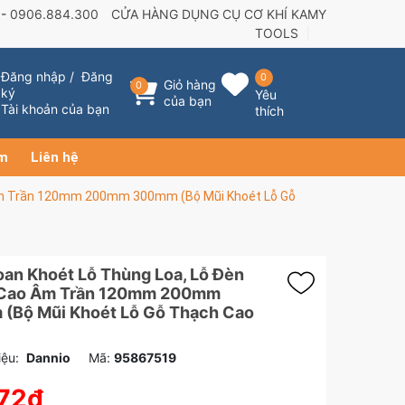
 -
0906.884.300
CỬA HÀNG DỤNG CỤ CƠ KHÍ KAMY
TOOLS
Đăng nhập
/
Đăng
0
Giỏ hàng
0
ký
Yêu
của bạn
Tài khoản của bạn
thích
ẩm
Liên hệ
 Trần 120mm 200mm 300mm (Bộ Mũi Khoét Lỗ Gỗ
an Khoét Lỗ Thùng Loa, Lỗ Đèn
Cao Âm Trần 120mm 200mm
Bộ Mũi Khoét Lỗ Gỗ Thạch Cao
ệu:
Dannio
Mã:
95867519
72₫