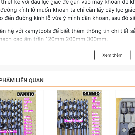
thiết kế với đầu lục giác để gắn vào máy khoan để k
đường kính lỗ muốn khoan ta chỉ cần lấy cây lục giá
o đến đường kính lỗ vừa ý mình cần khoan, sau đó siết
iên hệ với kamytools để biết thêm thông tin chi tiết 
thạch cao âm trần 120mm 200mm 300mm.
: vì hàng nhiều khi hết hàng nên shop sẽ có thể đư
Xem thêm
hình với chất lượng như nhau.
PHẨM LIÊN QUAN