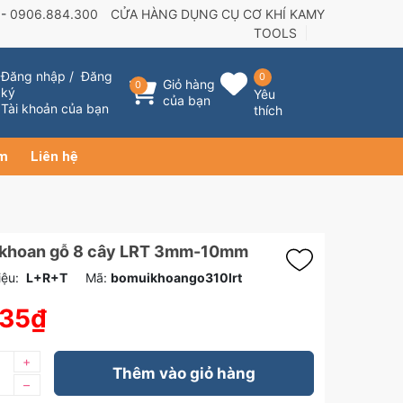
 -
0906.884.300
CỬA HÀNG DỤNG CỤ CƠ KHÍ KAMY
TOOLS
Đăng nhập
/
Đăng
0
Giỏ hàng
0
ký
Yêu
của bạn
Tài khoản của bạn
thích
ẩm
Liên hệ
 khoan gỗ 8 cây LRT 3mm-10mm
ệu:
L+R+T
Mã:
bomuikhoango310lrt
435₫
+
Thêm vào giỏ hàng
–