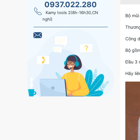
0937.022.280
Kamy tools 2(8h-16h30,CN
Bộ mũi
nghỉ)
Thương
Công d
Bộ gồm
Đầu 3 
Hãy li