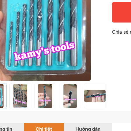
Chia sẻ 
g tin
Chi tiết
Hướng dẫn