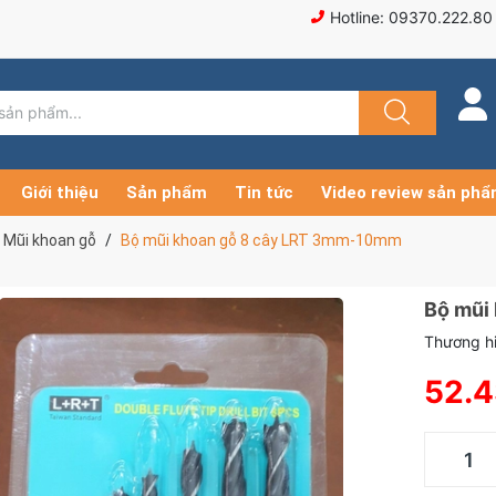
Hotline: 09370.222.80
Giới thiệu
Sản phẩm
Tin tức
Video review sản ph
Mũi khoan gỗ
Bộ mũi khoan gỗ 8 cây LRT 3mm-10mm
Bộ mũi
Thương hi
52.