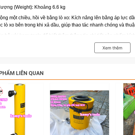
lượng (Weight): Khoảng 6.6 kg
ộng một chiều, hồi về bằng lò xo: Kích nâng lên bằng áp lực dầu
c lò xo bên trong khi xả dầu, giúp thao tác nhanh chóng và thuận
ên hệ với kamytools để biết thêm thông tin chi tiết sản phẩm k
 cao 226-376mm
Xem thêm
PHẨM LIÊN QUAN