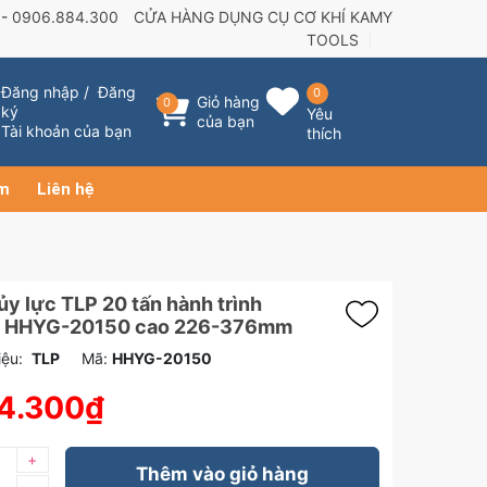
 -
0906.884.300
CỬA HÀNG DỤNG CỤ CƠ KHÍ KAMY
TOOLS
Đăng nhập
/
Đăng
0
Giỏ hàng
0
ký
Yêu
của bạn
Tài khoản của bạn
thích
ẩm
Liên hệ
ủy lực TLP 20 tấn hành trình
 HHYG-20150 cao 226-376mm
ệu:
TLP
Mã:
HHYG-20150
4.300₫
+
Thêm vào giỏ hàng