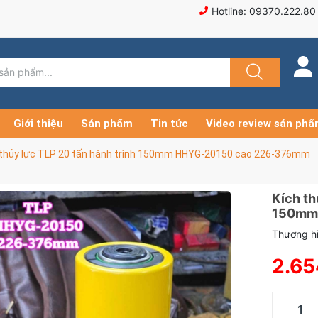
Hotline: 09370.222.80
Giới thiệu
Sản phẩm
Tin tức
Video review sản ph
 thủy lực TLP 20 tấn hành trình 150mm HHYG-20150 cao 226-376mm
Kích th
150mm
Thương hi
2.65