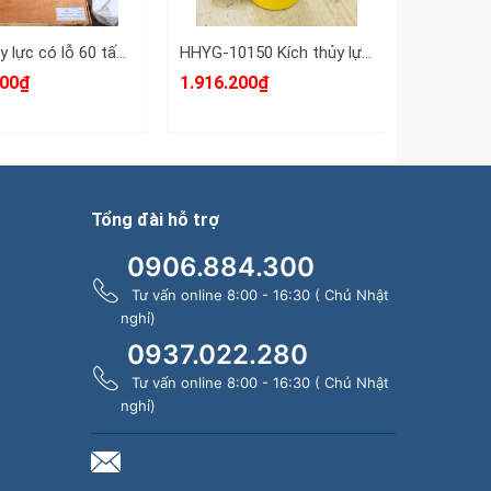
Kích thủy lực có lỗ 60 tấn HHYG-60100K TLP lỗ 54mm hành trình 304mm-404mm xác lớn nặng khoảng 36.2kg
HHYG-10150 Kích thủy lực 10 tấn hành trình 150mm TLP 222mm-372mm có ron che bụi
000₫
1.916.200₫
7.154.78
Tổng đài hỗ trợ
0906.884.300
Tư vấn online 8:00 - 16:30 ( Chủ Nhật
nghỉ)
0937.022.280
Tư vấn online 8:00 - 16:30 ( Chủ Nhật
nghỉ)