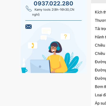
0937.022.280
Kamy tools 2(8h-16h30,CN
Kích 
nghỉ)
Thươn
Tải trọ
Hành t
Chiều
Chiều 
Đường 
Đường
Đường
Bơm th
Loại đ
Áp suấ