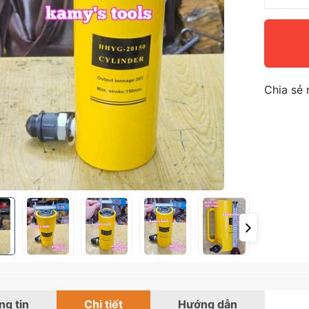
Chia sẻ 
g tin
Chi tiết
Hướng dẫn