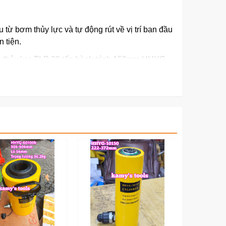
 từ bơm thủy lực và tự động rút về vị trí ban đầu
 tiện.
ích thủy lực TLP 20 tấn hành trình 150mm HHYG-