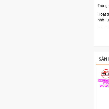
Trọng 
Hoạt đ
nhờ lự
Hãy li
20150
SẢN 