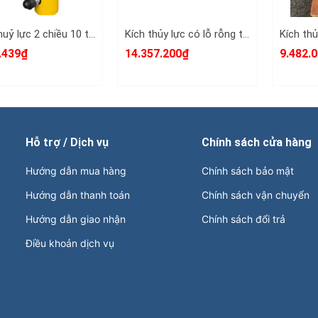
Kích thuỷ lực 2 chiều 10 tấn TLP hành trình 250mm HHYG-10250S chiều cao 380-630mm
Kích thủy lực có lỗ rỗng tâm TLP 100 tấn HHYG-10075K hành trình 75mm lỗ 80mm 276mm-351mm
.439₫
14.357.200₫
9.482.
Hỗ trợ / Dịch vụ
Chính sách cửa hàng
Hướng dẫn mua hàng
Chính sách bảo mật
Hướng dẫn thanh toán
Chính sách vận chuyển
Hướng dẫn giao nhận
Chính sách đổi trả
Điều khoản dịch vụ