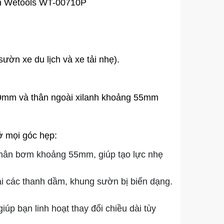
tấn Wetools WT-00710P
ườn xe du lịch và xe tải nhẹ).
39mm và thân ngoài xilanh khoảng 55mm
ở mọi góc hẹp:
hân bơm khoảng 55mm, giúp tạo lực nhẹ
ại các thanh dầm, khung sườn bị biến dạng.
úp bạn linh hoạt thay đổi chiều dài tùy