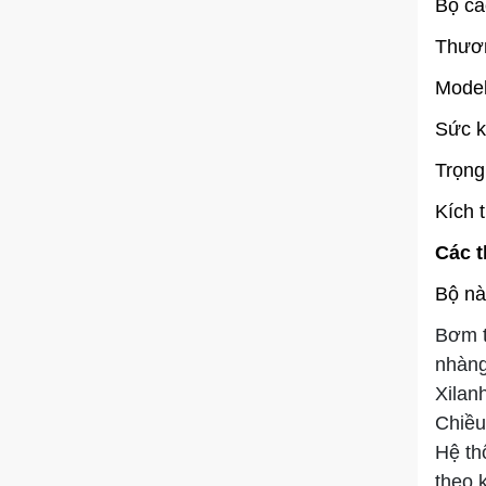
Bộ cả
Thươn
Mode
Sức k
Trọng
Kích 
Các t
Bộ nà
Bơm t
nhàng
Xilan
Chiều
Hệ th
theo 