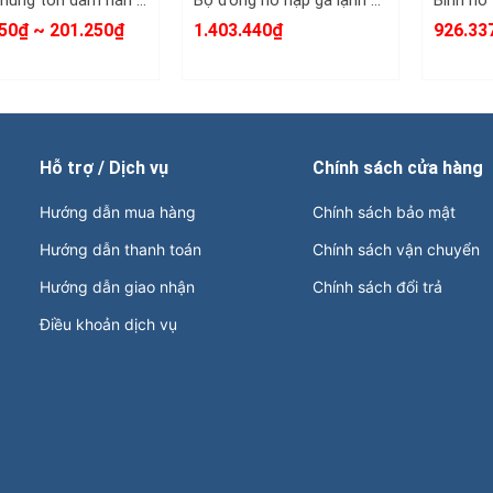
Dằm nhúng tôn dầm nắn tôn xà beng mỏ vịt sửa chữa tạo hình ô tô dài 380mm 420mm Kamytools KMT-33501 KMT-33502
Bộ đồng hồ nạp ga lạnh điều hòa ô tô R134A R410A R22 R404A Wetools 21 chi tiết WT-75221
50₫ ~ 201.250₫
1.403.440₫
926.33
Hỗ trợ / Dịch vụ
Chính sách cửa hàng
Hướng dẫn mua hàng
Chính sách bảo mật
Hướng dẫn thanh toán
Chính sách vận chuyển
Hướng dẫn giao nhận
Chính sách đổi trả
Điều khoản dịch vụ