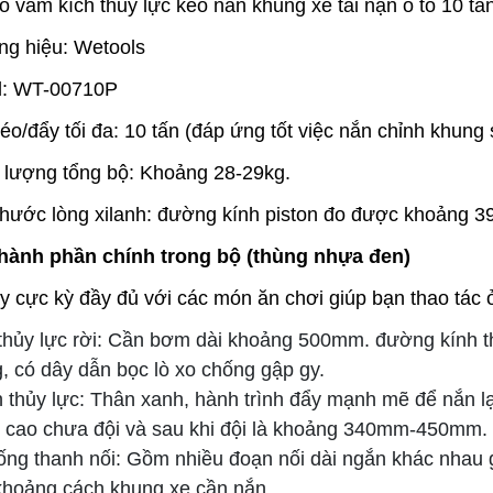
o vam kích thủy lực kéo năn khung xe tai nạn ô tô 10 
g hiệu: Wetools
l: WT-00710P
éo/đẩy tối đa: 10 tấn (đáp ứng tốt việc nắn chỉnh khung s
 lượng tổng bộ: Khoảng 28-29kg.
thước lòng xilanh: đường kính piston đo được khoảng 
hành phần chính trong bộ (thùng nhựa đen)
y cực kỳ đầy đủ với các món ăn chơi giúp bạn thao tác 
hủy lực rời: Cần bơm dài khoảng 500mm. đường kính t
, có dây dẫn bọc lò xo chống gập gy.
h thủy lực: Thân xanh, hành trình đẩy mạnh mẽ để nắn l
 cao chưa đội và sau khi đội là khoảng 340mm-450mm.
ống thanh nối: Gồm nhiều đoạn nối dài ngắn khác nhau gi
khoảng cách khung xe cần nắn.