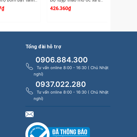
Bình hỗ trợ bơm bật tanh lốp hỗ trợ bơm lốp không săm ô tô 20 lít Wetools WT-152220
Bộ tuýp tháo mở ốc xả dầu nhớt ô tô 12 chi tiết 8-17mm Wetools 3/8 inch WT-9302
7₫
426.360₫
111.421
Tổng đài hỗ trợ
0906.884.300
Tư vấn online 8:00 - 16:30 ( Chủ Nhật
nghỉ)
0937.022.280
Tư vấn online 8:00 - 16:30 ( Chủ Nhật
nghỉ)