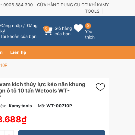
 -
0906.884.300
CỬA HÀNG DỤNG CỤ CƠ KHÍ KAMY
TOOLS
Đăng nhập
/
Đăng
0
Giỏ hàng
0
ký
Yêu
của bạn
Tài khoản của bạn
thích
ẩm
Liên hệ
710P
vam kích thủy lực kéo năn khung
nạn ô tô 10 tấn Wetools WT-
P
ệu:
Kamy tools
Mã:
WT-00710P
8.688₫
+