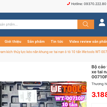
Hotline: 09370.222.80
Giới thiệu
Sản phẩm
Tin tức
Video review sản ph
vam kích thủy lực kéo năn khung xe tai nạn ô tô 10 tấn Wetools WT-00
Bộ cảo 
xe tai 
00710
Thương hi
3.18