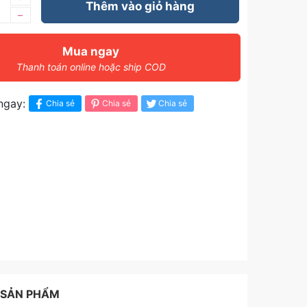
Thêm vào giỏ hàng
–
Mua ngay
Thanh toán online hoặc ship COD
ngay:
Chia sẻ
Chia sẻ
Chia sẻ
 SẢN PHẨM