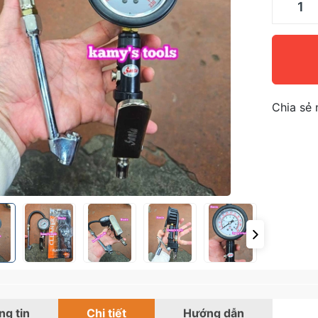
Chia sẻ 
g tin
Chi tiết
Hướng dẫn