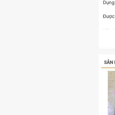
Dụng 
Được 
Hãy l
suất 
SẢN 