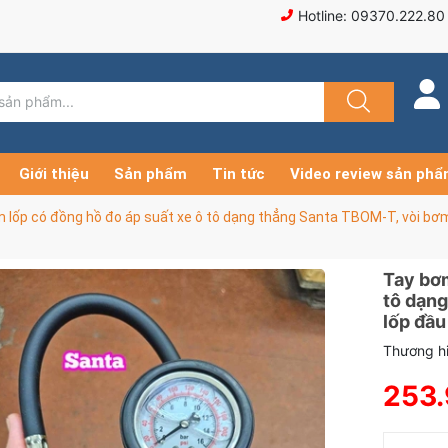
Hotline: 09370.222.80
Giới thiệu
Sản phẩm
Tin tức
Video review sản ph
 lốp có đồng hồ đo áp suất xe ô tô dạng thẳng Santa TBOM-T, vòi bơm 
Tay bơm
tô dạng
lốp đầu
Thương hi
253