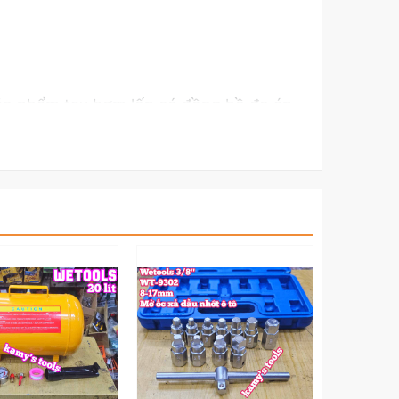
 sản phẩm tay bơm lốp có đồng hồ đo áp
 máy ô tô xe tải.