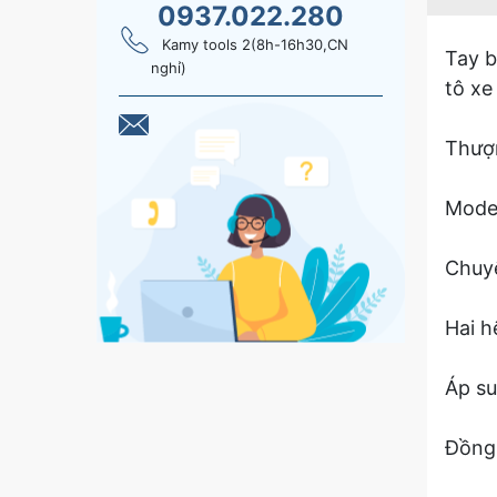
0937.022.280
Kamy tools 2(8h-16h30,CN
Tay b
nghỉ)
tô xe 
Thượn
Mode
Chuyê
Hai h
Áp su
Đồng 