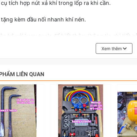
cụ tích hợp nút xả khí trong lốp ra khi cần.
tặng kèm đầu nối nhanh khí nén.
iên hệ với kamytools để biết thêm thông tin chi tiết
xe ô tô dạng thẳng Santa TBOM-T, vòi bơm lốp đầu xe
Xem thêm
PHẨM LIÊN QUAN