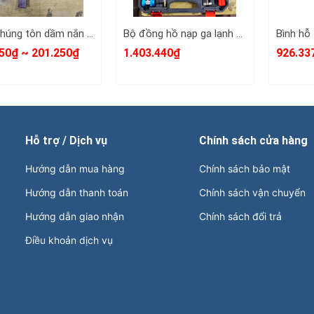
Dằm nhúng tôn dầm nắn tôn xà beng mỏ vịt sửa chữa tạo hình ô tô dài 380mm 420mm Kamytools KMT-33501 KMT-33502
Bộ đồng hồ nạp ga lạnh điều hòa ô tô R134A R410A R22 R404A Wetools 21 chi tiết WT-75221
50₫ ~ 201.250₫
1.403.440₫
926.33
Hỗ trợ / Dịch vụ
Chính sách cửa hàng
Hướng dẫn mua hàng
Chính sách bảo mật
Hướng dẫn thanh toán
Chính sách vận chuyển
Hướng dẫn giao nhận
Chính sách đổi trả
Điều khoản dịch vụ