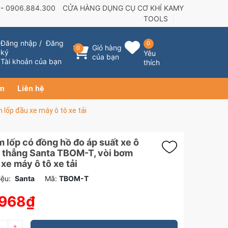
 -
0906.884.300
CỬA HÀNG DỤNG CỤ CƠ KHÍ KAMY
TOOLS
Đăng nhập
/
Đăng
0
Giỏ hàng
0
ký
Yêu
của bạn
Tài khoản của bạn
thích
ẩm
Liên hệ
lốp đầu xe máy ô tô xe tải
 lốp có đồng hồ đo áp suất xe ô
 thẳng Santa TBOM-T, vòi bơm
 xe máy ô tô xe tải
ệu:
Santa
Mã:
TBOM-T
.968₫
+