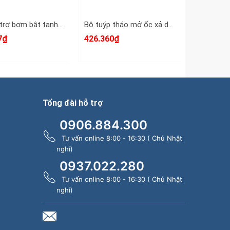
Bình hỗ trợ bơm bật tanh lốp hỗ trợ bơm lốp không săm ô tô 20 lít Wetools WT-152220
Bộ tuýp tháo mở ốc xả dầu nhớt ô tô 12 chi tiết 8-17mm Wetools 3/8 inch WT-9302
7₫
426.360₫
111.421
Tổng đài hỗ trợ
0906.884.300
Tư vấn online 8:00 - 16:30 ( Chủ Nhật
nghỉ)
0937.022.280
Tư vấn online 8:00 - 16:30 ( Chủ Nhật
nghỉ)