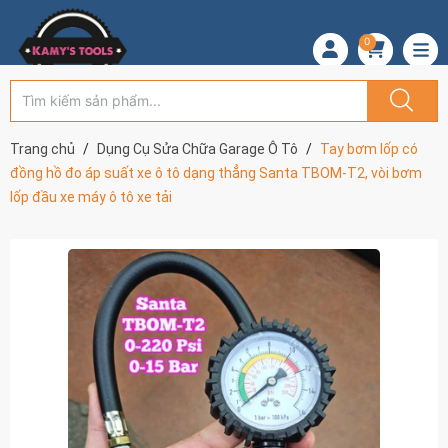
0
Trang chủ
Dụng Cụ Sửa Chữa Garage Ô Tô
Tay bơm lốp có
đồng hồ đo áp suất xe ô tô dạng thẳng Santa TBOM-T2, vòi bơm
lốp đầu xe máy ô tô xe tải