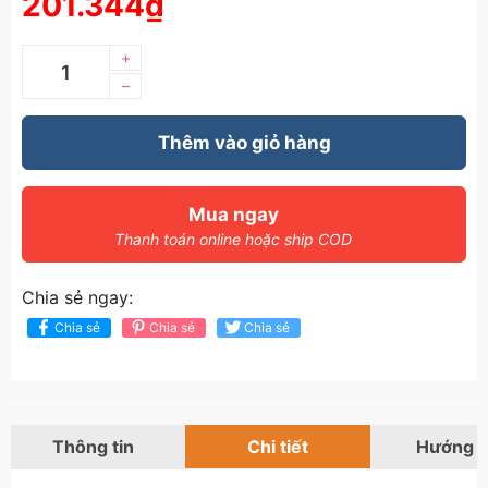
201.344₫
+
–
Thêm vào giỏ hàng
Mua ngay
Thanh toán online hoặc ship COD
Chia sẻ ngay:
Chia sẻ
Chia sẻ
Chia sẻ
Thông tin
Chi tiết
Hướng 