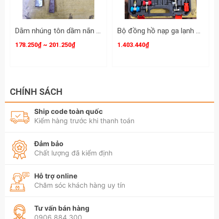
Dằm nhúng tôn dầm nắn tôn xà beng mỏ vịt sửa chữa tạo hình ô tô dài 380mm 420mm Kamytools KMT-33501 KMT-33502
Bộ đồng hồ nạp ga lạnh điều hòa ô tô R134A R410A R22 R404A Wetools 21 chi tiết WT-75221
178.250₫ ~ 201.250₫
1.403.440₫
CHÍNH SÁCH
Ship code toàn quốc
Kiểm hàng trước khi thanh toán
Đảm bảo
Chất lượng đã kiểm định
Hỗ trợ online
Chăm sóc khách hàng uy tín
Tư vấn bán hàng
0906.884.300