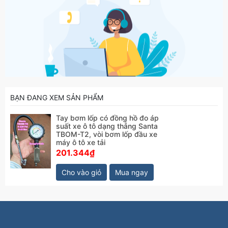
BẠN ĐANG XEM SẢN PHẨM
Tay bơm lốp có đồng hồ đo áp
suất xe ô tô dạng thẳng Santa
TBOM-T2, vòi bơm lốp đầu xe
máy ô tô xe tải
201.344₫
Cho vào giỏ
Mua ngay