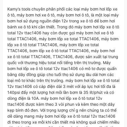
Kamy’s tools chuyên phân phối các loại máy bơm hơi lốp xe
ô tô, máy bơm hơi xe ô tô, máy bơm hơi ô tô, là một loại máy
bơm hơi sử dụng nguồn điện 12v trong xe ô tô để bơm hơi
bánh xe ô tô khi cần thiết. Trong đó máy bơm hơi lốp xe ô tô
total 12v ttac1406 hay còn được gọi máy bơm hơi xe ô tô
total TTAC1406, máy bơm lốp xe total TTAC1406, máy bơm
lốp xe ô tô total TTAC1406, máy bơm lốp xe total
TTAC1406, bơm lốp xe ô tô total TTAC1406, máy bơm hơi
xe ô tô total TTAC1406, TTAC1406, được sản xuất tại trung
quốc với thương hiệu total nổi tiếng trên thị trường. Máy
bơm hơi lốp xe ô tô total 12v ttac1406 có mô tơ được quấn
bằng dây đồng giúp cho tuổi thọ sử dụng lâu dài hơn các
loại mô tơ khác trên thị trường. máy bơm hơi lốp xe ô tô total
12v ttac1406 có cáp điện dài 3 mét với áp lực hơi tối đa là
140psi đẩy một lượng hơi mỗi lần bơm là 35 lít/phút và có
dòng điện là 10A. máy bơm hơi lốp xe ô tô total 12v
ttac1406 được kèm theo 3 vòi phun và kèm theo một dây
kẹp bình đỏ đen. Với trọng lượng chỉ g nên chúng ta có thể
dễ dàng mang máy bơm hơi lốp xe ô tô total 12v ttac1406
đi theo trong xe mỗi khi cần thiết mà không quá chiếm nhiều