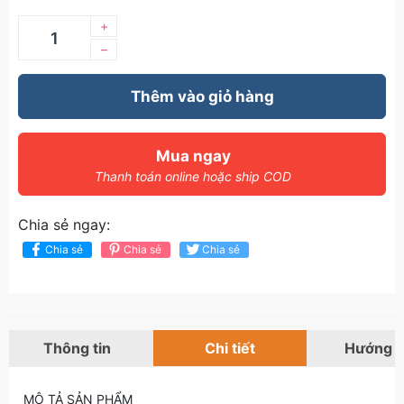
+
–
Thêm vào giỏ hàng
Mua ngay
Thanh toán online hoặc ship COD
Chia sẻ ngay:
Chia sẻ
Chia sẻ
Chia sẻ
Thông tin
Chi tiết
Hướng 
MÔ TẢ SẢN PHẨM