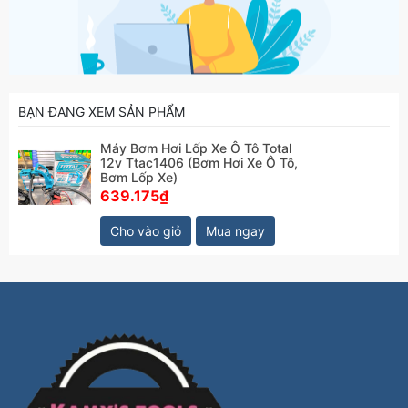
BẠN ĐANG XEM SẢN PHẨM
Máy Bơm Hơi Lốp Xe Ô Tô Total
12v Ttac1406 (Bơm Hơi Xe Ô Tô,
Bơm Lốp Xe)
639.175₫
Cho vào giỏ
Mua ngay