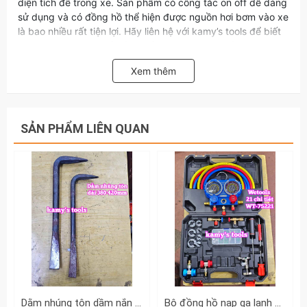
diện tích để trong xe. Sản phẩm có công tắc on off dễ dàng
sử dụng và có đồng hồ thể hiện được nguồn hơi bơm vào xe
là bao nhiều rất tiện lợi. Hãy liên hệ với kamy’s tools để biết
thêm thông tin chi tiết sản phẩm máy bơm hơi lốp xe ô tô
total 12v ttac1406.
Xem thêm
SẢN PHẨM LIÊN QUAN
Dằm nhúng tôn dầm nắn tôn xà beng mỏ vịt sửa chữa tạo hình ô tô dài 380mm 420mm Kamytools KMT-33501 KMT-33502
Bộ đồng hồ nạp ga lạnh điều hòa ô tô R134A R410A R22 R404A Wetools 21 chi tiết WT-75221