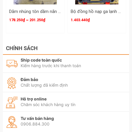
Dằm nhúng tôn dầm nắn tôn xà beng mỏ vịt sửa chữa tạo hình ô tô dài 380mm 420mm Kamytools KMT-33501 KMT-33502
Bộ đồng hồ nạp ga lạnh điều hòa ô tô R134A R410A R22 R404A Wetools 21 chi tiết WT-75221
178.250₫ ~ 201.250₫
1.403.440₫
CHÍNH SÁCH
Ship code toàn quốc
Kiểm hàng trước khi thanh toán
Đảm bảo
Chất lượng đã kiểm định
Hỗ trợ online
Chăm sóc khách hàng uy tín
Tư vấn bán hàng
0906.884.300