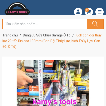
0
Trang chủ
Dụng Cụ Sửa Chữa Garage Ô Tô
Kích con đội thủy
lực 20 tấn lùn cao 193mm (Con Đội Thủy Lực, Kích Thủy Lực, Con
Đội Ô Tô)