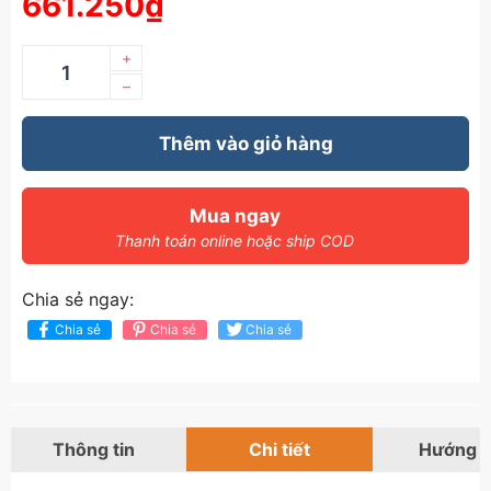
661.250₫
+
–
Thêm vào giỏ hàng
Mua ngay
Thanh toán online hoặc ship COD
Chia sẻ ngay:
Chia sẻ
Chia sẻ
Chia sẻ
Thông tin
Chi tiết
Hướng 