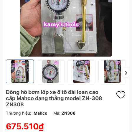
Đồng hồ bơm lốp xe ô tô đài loan cao
cấp Mahco dạng thẳng model ZN-308
ZN308
Thương hiệu:
Mahco
Mã:
ZN308
675.510₫