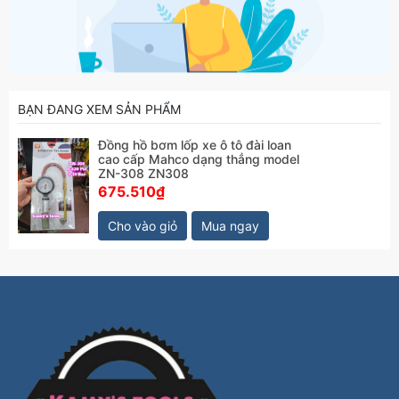
BẠN ĐANG XEM SẢN PHẨM
Đồng hồ bơm lốp xe ô tô đài loan
cao cấp Mahco dạng thẳng model
ZN-308 ZN308
675.510₫
Cho vào giỏ
Mua ngay