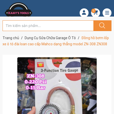
0
Trang chủ
Dụng Cụ Sửa Chữa Garage Ô Tô
Đồng hồ bơm lốp
xe ô tô đài loan cao cấp Mahco dạng thẳng model ZN-308 ZN308