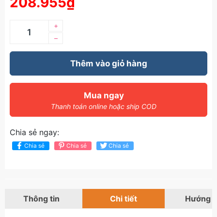
208.955₫
+
–
Thêm vào giỏ hàng
Mua ngay
Thanh toán online hoặc ship COD
Chia sẻ ngay:
Chia sẻ
Chia sẻ
Chia sẻ
Thông tin
Chi tiết
Hướng 