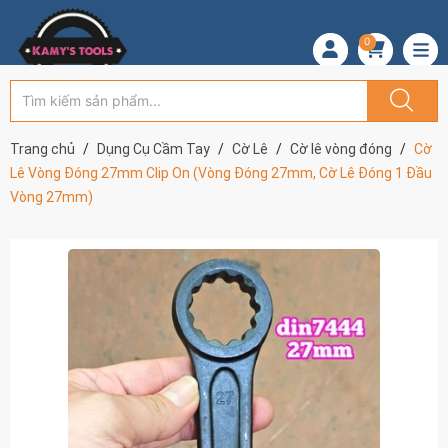
0
Trang chủ
Dụng Cụ Cầm Tay
Cờ Lê
Cờ lê vòng đóng
Cờ
Lê Vòng Đóng 27mm Clip On (Vòng Đóng 27mm, Cờ Lê Đóng 1 Đầu
Vòng 27mm)