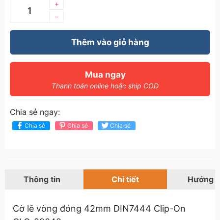
+
–
Thêm vào giỏ hàng
Mua ngay
Thanh toán online hoặc ship COD
Chia sẻ ngay:
Chia sẻ
Chia sẻ
Chia sẻ
Thông tin
Chi tiết
Hướng 
Cờ lê vòng đóng 42mm DIN7444 Clip-On