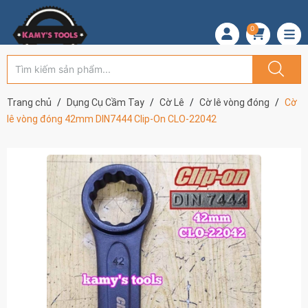
0
Trang chủ
Dụng Cụ Cầm Tay
Cờ Lê
Cờ lê vòng đóng
Cờ
lê vòng đóng 42mm DIN7444 Clip-On CLO-22042