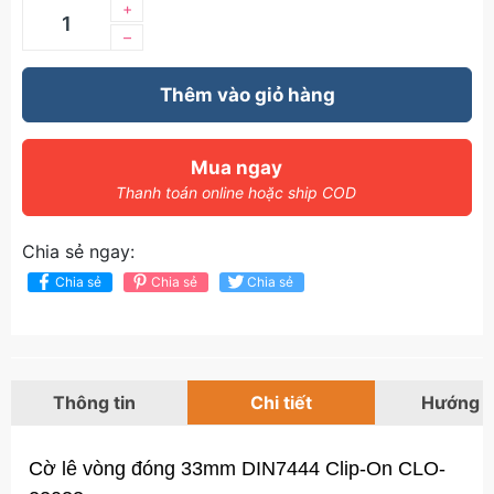
+
–
Thêm vào giỏ hàng
Mua ngay
Thanh toán online hoặc ship COD
Chia sẻ ngay:
Chia sẻ
Chia sẻ
Chia sẻ
Thông tin
Chi tiết
Hướng 
Cờ lê vòng đóng 33mm DIN7444 Clip-On CLO-