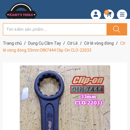
0
Trang chủ
Dụng Cụ Cầm Tay
Cờ Lê
Cờ lê vòng đóng
Cờ
lê vòng đóng 33mm DIN7444 Clip-On CLO-22033