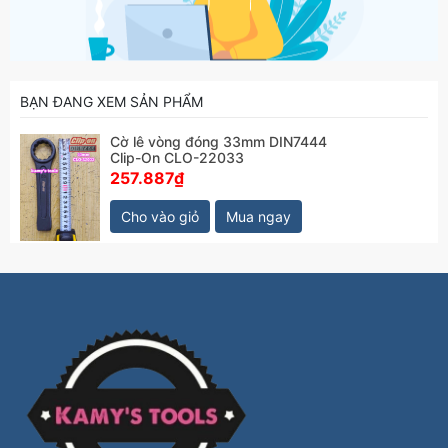
BẠN ĐANG XEM SẢN PHẨM
Cờ lê vòng đóng 33mm DIN7444
Clip-On CLO-22033
257.887₫
Cho vào giỏ
Mua ngay