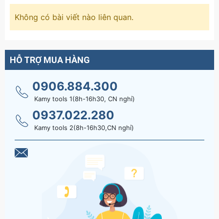
thường hay súng mở ốc không thể đưa vào. Đây
là sản phẩm quen thuộc trong bảo trì máy công
Không có bài viết nào liên quan.
nghiệp, sửa chữa ô tô tải/máy công trình và thi
công kết cấu thép nặng.
Hãy liên hệ với kamytools để biết thêm thông tinh
HỖ TRỢ MUA HÀNG
chi tiết sản phẩm cờ lê vòng đóng 33mm
0906.884.300
DIN7444 Clip-On CLO-22033
Kamy tools 1(8h-16h30, CN nghỉ)
0937.022.280
Kamy tools 2(8h-16h30,CN nghỉ)