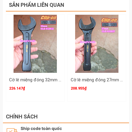
shop cam kết tất cả đều là hàng xuất xứ tại nhật. Các bạn
SẢN PHẨM LIÊN QUAN
lưu ý dùm.
Cờ lê miệng đóng 32mm DIN133 Clip-On CLO-932032
Cờ lê miệng đóng 27mm DIN133 Clip-On CLO-932027
226.147₫
208.955₫
CHÍNH SÁCH
Ship code toàn quốc