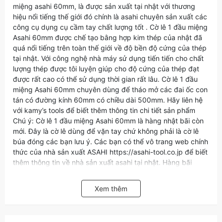
miệng asahi 60mm, là được sản xuất tại nhật với thương
hiệu nổi tiếng thế giới đó chính là asahi chuyên sản xuất các
công cụ dụng cụ cầm tay chất lượng tốt . Cờ lê 1 đầu miệng
Asahi 60mm được chế tạo bằng hợp kim thép của nhật đã
quá nổi tiếng trên toàn thế giới về độ bền độ cứng của thép
tại nhật. Với công nghệ nhà máy sử dụng tiến tiến cho chất
lượng thép được tôi luyện giúp cho độ cứng của thép đạt
được rất cao có thể sử dụng thời gian rất lâu. Cờ lê 1 đầu
miệng Asahi 60mm chuyên dùng để tháo mở các đai ốc con
tán có đường kính 60mm có chiều dài 500mm. Hãy liên hệ
với kamy’s tools để biết thêm thông tin chi tiết sản phẩm
Chú ý: Cờ lê 1 đầu miệng Asahi 60mm là hàng nhật bãi còn
mới. Đây là cờ lê dùng để vặn tay chứ không phải là cờ lê
búa đóng các bạn lưu ý. Các bạn có thể vô trang web chính
thức của nhà sản xuất ASAHI https://asahi-tool.co.jp để biết
thêm thông tin về nhà sản xuất asahi tại nhật. Hàng bãi
nhưng chất lượng thì các bạn cứ yên tâm. So với các loại cờ
lê trên thị trường là không có đối thủ.
Xem thêm
Ngoài ra vì là hàng nhật bãi nên shop có thể sẽ có nhiều
hãng khác nhau, chứ không chỉ riêng mỗi hiệu Asahi nhưng