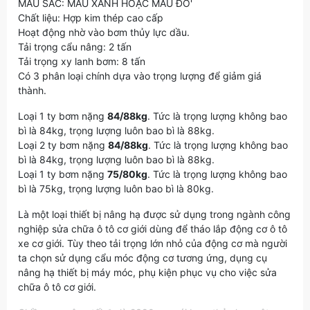
MÀU SẮC: MÀU XANH HOẶC MÀU ĐỎ'
Chất liệu: Hợp kim thép cao cấp
Hoạt động nhờ vào bơm thủy lực dầu.
Tải trọng cẩu nâng: 2 tấn
Tải trọng xy lanh bơm: 8 tấn
Có 3 phân loại chính dựa vào trọng lượng để giảm giá
thành.
Loại 1 ty bơm nặng
84/88kg
. Tức là trọng lượng không bao
bì là 84kg, trọng lượng luôn bao bì là 88kg.
Loại 2 ty bơm nặng
84/88kg
. Tức là trọng lượng không bao
bì là 84kg, trọng lượng luôn bao bì là 88kg.
Loại 1 ty bơm nặng
75/80kg
. Tức là trọng lượng không bao
bì là 75kg, trọng lượng luôn bao bì là 80kg.
Là một loại thiết bị nâng hạ được sử dụng trong ngành công
nghiệp sửa chữa ô tô cơ giới dùng để tháo lắp động cơ ô tô
xe cơ giới. Tùy theo tải trọng lớn nhỏ của động cơ mà người
ta chọn sử dụng cẩu móc động cơ tương ứng, dụng cụ
nâng hạ thiết bị máy móc, phụ kiện phục vụ cho việc sửa
chữa ô tô cơ giới.