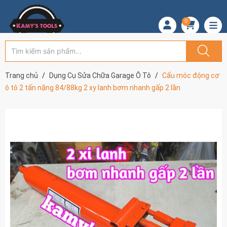
0
Trang chủ
Dụng Cụ Sửa Chữa Garage Ô Tô
Cẩu móc động cơ
ô tô 2 tấn nặng 84/88kg 2 xy lanh bơm nhanh gấp 2 lần