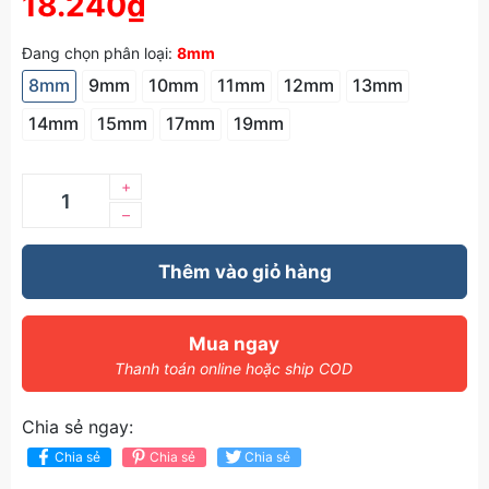
18.240₫
Đang chọn phân loại:
8mm
8mm
9mm
10mm
11mm
12mm
13mm
14mm
15mm
17mm
19mm
+
–
Thêm vào giỏ hàng
Mua ngay
Thanh toán online hoặc ship COD
Chia sẻ ngay:
Chia sẻ
Chia sẻ
Chia sẻ