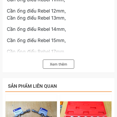
Cần ống điếu Rebel 12mm,
Cần ống điếu Rebel 13mm,
Cần ống điếu Rebel 14mm,
Cần ống điếu Rebel 15mm,
Cần ống điếu Rebel 17mm,
Cần ống điếu Rebel 19mm,
Xem thêm
Chất liệu: Thép Carbon
Đầu lục giác 6 cạnh
SẢN PHẨM LIÊN QUAN
Hãy liên hệ với kamytools để biết thếm thông
tin chi tiết sản phẩm cần điếu Rebel 8mm
9mm 10mm 11mm 12mm 13mm 14mm 15mm