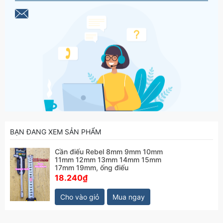
BẠN ĐANG XEM SẢN PHẨM
Cần điếu Rebel 8mm 9mm 10mm
11mm 12mm 13mm 14mm 15mm
17mm 19mm, ống điếu
18.240₫
Cho vào giỏ
Mua ngay