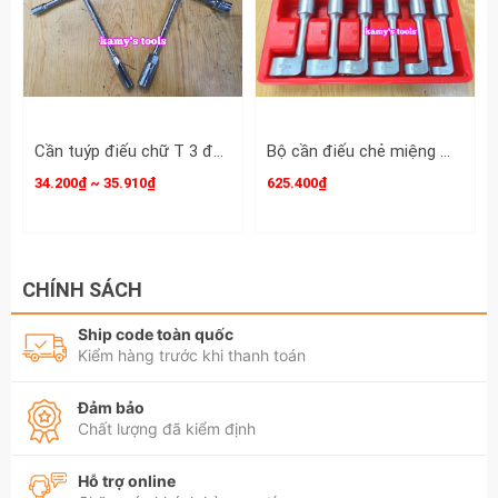
17mm 19mm, ống điếu
Cần tuýp điếu chữ T 3 đầu 8mm 10mm 12mm (8-10-12) và 10mm 12mm 14mm (10-12-14) Rebel
Bộ cần điếu chẻ miệng mở ống xăng dầu thủy lực 12mm 14mm 16mm 17mm 18mm 19mm
34.200₫ ~ 35.910₫
625.400₫
CHÍNH SÁCH
Ship code toàn quốc
Kiểm hàng trước khi thanh toán
Đảm bảo
Chất lượng đã kiểm định
Hỗ trợ online