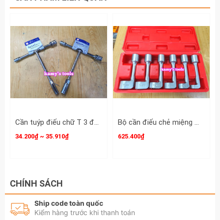
Cần tuýp điếu chữ T 3 đầu 8mm 10mm 12mm (8-10-12) và 10mm 12mm 14mm (10-12-14) Rebel
Bộ cần điếu chẻ miệng mở ống xăng dầu thủy lực 12mm 14mm 16mm 17mm 18mm 19mm
34.200₫ ~ 35.910₫
625.400₫
CHÍNH SÁCH
Ship code toàn quốc
Kiểm hàng trước khi thanh toán