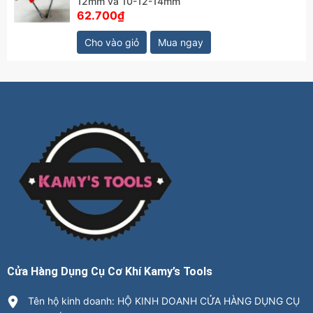
12mm và 10-12-14mm
62.700₫
Cho vào giỏ
Mua ngay
Cửa Hàng Dụng Cụ Cơ Khí Kamy’s Tools
Tên hộ kinh doanh: HỘ KINH DOANH CỬA HÀNG DỤNG CỤ