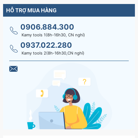
HỖ TRỢ MUA HÀNG
Hãy liên hệ với kamytools để biết thêm thông
tin chi tiết sản phẩm cần điếu Top Century có
0906.884.300
lỗ cao cấp
Kamy tools 1(8h-16h30, CN nghỉ)
0937.022.280
Kamy tools 2(8h-16h30,CN nghỉ)