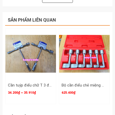
Cần điếu top có lỗ 10mm,
cần điếu top có lỗ 12mm,
SẢN PHẨM LIÊN QUAN
cần điếu top có lỗ 13mm,
cần điếu top có lỗ 14mm,
cần điếu top có lỗ 17mm,
cần điếu top có lỗ 19mm,
Cần điếu CENTURY có lỗ có các kích cỡ như
sau:
Cần điếu Century có lỗ 6mm,
Cần tuýp điếu chữ T 3 đầu 8mm 10mm 12mm (8-10-12) và 10mm 12mm 14mm (10-12-14) Rebel
Bộ cần điếu chẻ miệng mở ống xăng dầu thủy lực 12mm 14mm 16mm 17mm 18mm 19mm
34.200₫ ~ 35.910₫
625.400₫
Cần điếu Century có lỗ 7mm,
Cần điếu Century có lỗ 8mm,