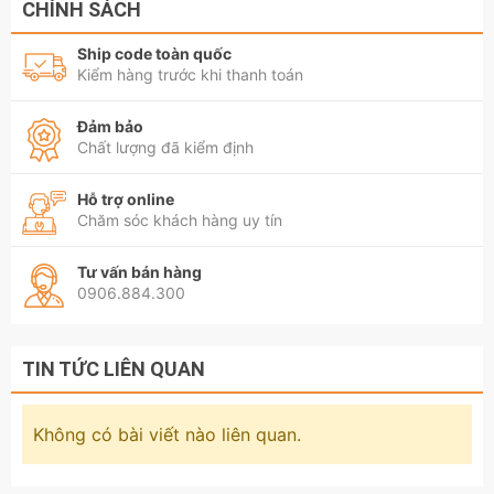
CHÍNH SÁCH
Cần điếu Century có lỗ 9mm,
Ship code toàn quốc
Cần điếu Century có lỗ 10mm,
Kiểm hàng trước khi thanh toán
Cần điếu Century có lỗ 11mm,
Đảm bảo
Chất lượng đã kiểm định
Cần điếu Century có lỗ 12mm,
Hỗ trợ online
Cần điếu Century có lỗ 13mm,
Chăm sóc khách hàng uy tín
Cần điếu Century có lỗ 14mm,
Tư vấn bán hàng
0906.884.300
Cần điếu Century có lỗ 15mm,
Cần điếu Century có lỗ 16mm,
TIN TỨC LIÊN QUAN
Cần điếu Century có lỗ 17mm,
Không có bài viết nào liên quan.
Cần điếu Century có lỗ 18mm,
Cần điếu Century có lỗ 19mm,