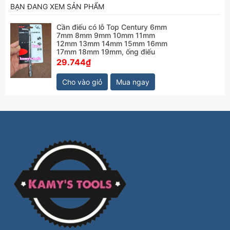
BẠN ĐANG XEM SẢN PHẨM
Cần điếu có lỗ Top Century 6mm
7mm 8mm 9mm 10mm 11mm
12mm 13mm 14mm 15mm 16mm
17mm 18mm 19mm, ống điếu
29.744₫
Cho vào giỏ
Mua ngay