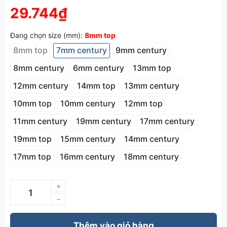
29.744₫
Đang chọn size (mm):
8mm top
8mm top
7mm century
9mm century
8mm century
6mm century
13mm top
12mm century
14mm top
13mm century
10mm top
10mm century
12mm top
11mm century
19mm century
17mm century
19mm top
15mm century
14mm century
17mm top
16mm century
18mm century
+
–
Thêm vào giỏ hàng