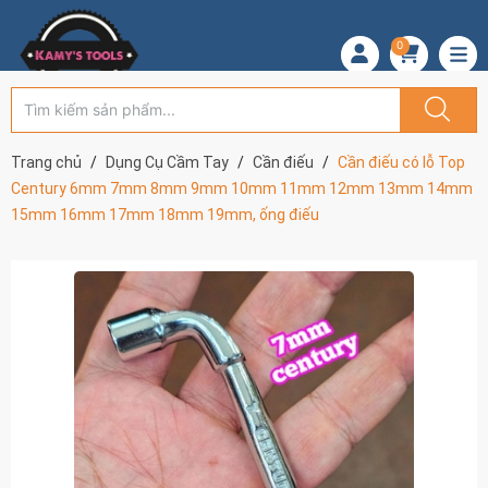
0
Trang chủ
Dụng Cụ Cầm Tay
Cần điếu
Cần điếu có lỗ Top
Century 6mm 7mm 8mm 9mm 10mm 11mm 12mm 13mm 14mm
15mm 16mm 17mm 18mm 19mm, ống điếu