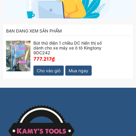
BẠN ĐANG XEM SẢN PHẨM
Bút thử điện 1 chiều DC hiển thị số
dành cho xe máy xe ô tô Kingtony
9DC242
777.217₫
Cho vào giỏ
Mua ngay