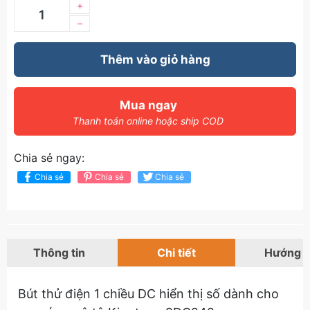
+
–
Thêm vào giỏ hàng
Mua ngay
Thanh toán online hoặc ship COD
Chia sẻ ngay:
Chia sẻ
Chia sẻ
Chia sẻ
Thông tin
Chi tiết
Hướng 
Bút thử điện 1 chiều DC hiển thị số dành cho