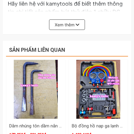
Hãy liên hệ với kamytools để biết thêm thông
tin chi tiết sản phẩm bút thử điện 1 chiều DC
hiển thị số dành cho xe máy xe ô tô Kingtony
Xem thêm
9DC242.
SẢN PHẨM LIÊN QUAN
Dằm nhúng tôn dầm nắn tôn xà beng mỏ vịt sửa chữa tạo hình ô tô dài 380mm 420mm Kamytools KMT-33501 KMT-33502
Bộ đồng hồ nạp ga lạnh điều hòa ô tô R134A R410A R22 R404A Wetools 21 chi tiết WT-75221