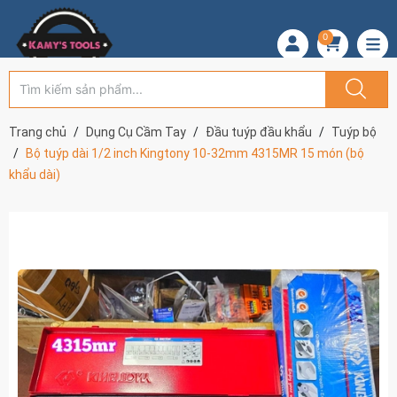
0
Trang chủ
Dụng Cụ Cầm Tay
Đầu tuýp đầu khẩu
Tuýp bộ
Bộ tuýp dài 1/2 inch Kingtony 10-32mm 4315MR 15 món (bộ
khẩu dài)