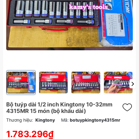
Bộ tuýp dài 1/2 inch Kingtony 10-32mm
4315MR 15 món (bộ khẩu dài)
Thương hiệu:
Kingtony
Mã:
botuypkingtony4315mr
1.783.296₫