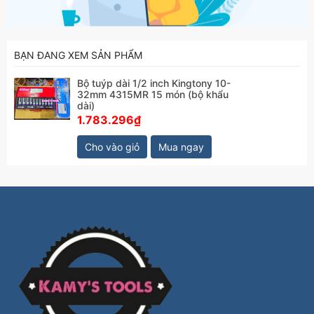
BẠN ĐANG XEM SẢN PHẨM
Bộ tuýp dài 1/2 inch Kingtony 10-
32mm 4315MR 15 món (bộ khẩu
dài)
1.783.296₫
Cho vào giỏ
Mua ngay