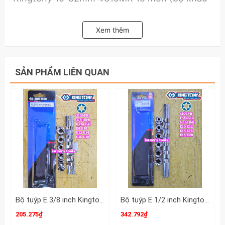
dài).
Xem thêm
SẢN PHẨM LIÊN QUAN
Bộ tuýp E 3/8 inch Kingtony 3106PR 6 chi tiết E8 E10 E12 E14 E16 E18
Bộ tuýp E 1/2 inch Kingtony 4106PR 6 chi tiết E10 E12 E14 E16 E18 E20
205.275₫
342.792₫