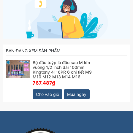
BẠN ĐANG XEM SẢN PHẨM
Bộ đầu tuýp lú đầu sao M lớn
vuông 1/2 inch dài 100mm
Kingtony 4116PR 6 chi tiết M9
M10 M12 M13 M14 M16
767.487₫
Cho vào giỏ
Mua ngay