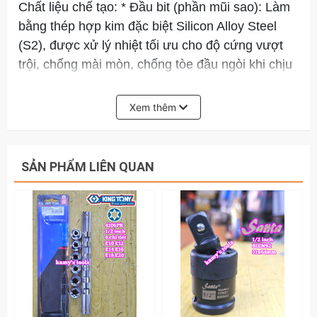
Chất liệu chế tạo: * Đầu bit (phần mũi sao): Làm
bằng thép hợp kim đặc biệt Silicon Alloy Steel
(S2), được xử lý nhiệt tối ưu cho độ cứng vượt
trội, chống mài mòn, chống tòe đầu ngòi khi chịu
lực vặn lớn.
Xem thêm
Thân tuýp (khẩu ngậm): Làm bằng thép Chrome
Vanadium (Cr-V), bề mặt mạ Chrome bóng
gương, chống gỉ sét, chống dầu mỡ ăn mòn.
SẢN PHẨM LIÊN QUAN
Đặc điểm nhận diện: Vòng cao su màu đỏ - xanh
đặc trưng của nhà Kingtony chống trượt, dập nổi
logo thương hiệu và thông số kích thước rõ ràng
trên từng thân khẩu.
Quy cách cố định: Đi kèm thanh cài tuýp bằng
kim loại chắc chắn, giúp bảo quản gọn gàng,
tránh thất lạc.