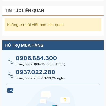
hoặc các chi tiết máy móc bị che khuất mà các
dòng tuýp ngắn không thể chạm tới.
TIN TỨC LIÊN QUAN
Hãy liên hệ với kamytools để biết thêm thông tinh
chi tiết sản phẩm bộ đầu tuýp lú đầu sao M lớn
Không có bài viết nào liên quan.
vuông 1/2 inch dài 100mm Kingtony 4116PR 6
chi tiết M9 M10 M12 M13 M14 M16
HỖ TRỢ MUA HÀNG
0906.884.300
Kamy tools 1(8h-16h30, CN nghỉ)
0937.022.280
Kamy tools 2(8h-16h30,CN nghỉ)