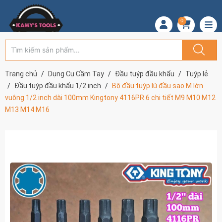
0
Trang chủ
Dụng Cụ Cầm Tay
Đầu tuýp đầu khẩu
Tuýp lẻ
Đầu tuýp đầu khẩu 1/2 inch
Bộ đầu tuýp lú đầu sao M lớn
vuông 1/2 inch dài 100mm Kingtony 4116PR 6 chi tiết M9 M10 M12
M13 M14 M16