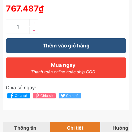
767.487₫
+
–
Thêm vào giỏ hàng
Mua ngay
Thanh toán online hoặc ship COD
Chia sẻ ngay:
Chia sẻ
Chia sẻ
Chia sẻ
Thông tin
Chi tiết
Hướng 