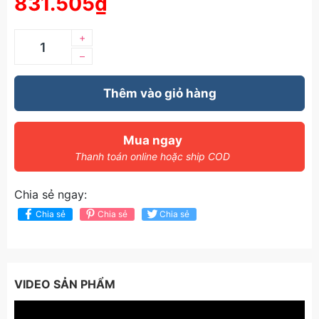
831.505₫
+
–
Thêm vào giỏ hàng
Mua ngay
Thanh toán online hoặc ship COD
Chia sẻ ngay:
Chia sẻ
Chia sẻ
Chia sẻ
VIDEO SẢN PHẨM