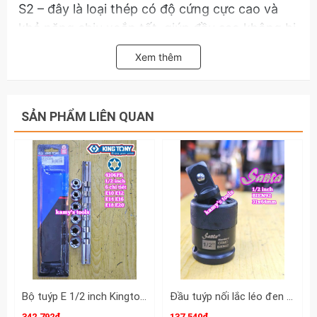
S2 – đây là loại thép có độ cứng cực cao và
khả năng chịu xoắn tốt, giúp đầu sao không bị
biến dạng khi gặp lực siết mạnh.
Xem thêm
Thiết kế dạng đầu bit ép chặt vào đầu tuýp
1/2". Kiểu thiết kế này giúp truyền lực trực tiếp
và ổn định hơn so với việc dùng đầu chuyển
SẢN PHẨM LIÊN QUAN
rời
Đầu sao 12 cạnh M: Các cạnh được gia công
chính xác tuyệt đối để ôm khít vào đầu bu
lông, hạn chế tối đa tình trạng trượt hoặc làm
tròn đầu ốc.
Hãy liênh hệ với kamytools để biết thêm thông
tin chi tiết sản phẩm bộ tuýp lú đầu sao M 12
cạnh 1/2 inch Kingtony 4117PR 7 chi tiết M6
M8 M10 M12 M14 M16 M18
Bộ tuýp E 1/2 inch Kingtony 4106PR 6 chi tiết E10 E12 E14 E16 E18 E20
Đầu tuýp nối lắc léo đen gật gù xoay 360 độ Santa 1/2 inch dài 31x64mm BIEN92
342.792₫
137.540₫