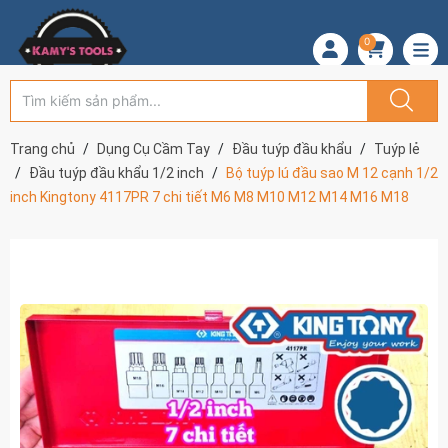
0
Trang chủ
Dụng Cụ Cầm Tay
Đầu tuýp đầu khẩu
Tuýp lẻ
Đầu tuýp đầu khẩu 1/2 inch
Bộ tuýp lú đầu sao M 12 cạnh 1/2
inch Kingtony 4117PR 7 chi tiết M6 M8 M10 M12 M14 M16 M18