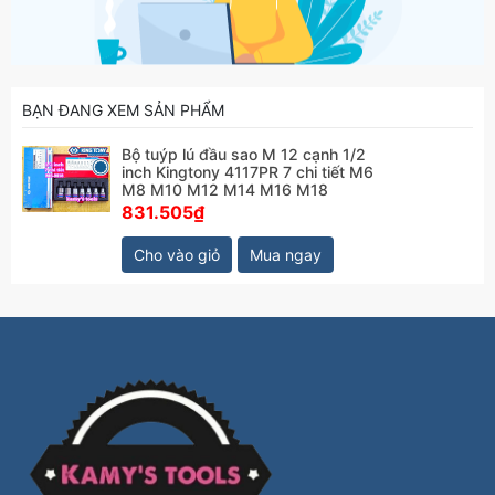
BẠN ĐANG XEM SẢN PHẨM
Bộ tuýp lú đầu sao M 12 cạnh 1/2
inch Kingtony 4117PR 7 chi tiết M6
M8 M10 M12 M14 M16 M18
831.505₫
Cho vào giỏ
Mua ngay