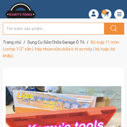
0
Trang chủ
Dụng Cụ Sửa Chữa Garage Ô Tô
Bộ tuýp 11 món
Luxtop 1/2" cần L hộp nhựa sửa chửa ô tô xe máy ( bộ tuýp, bộ
khẩu)