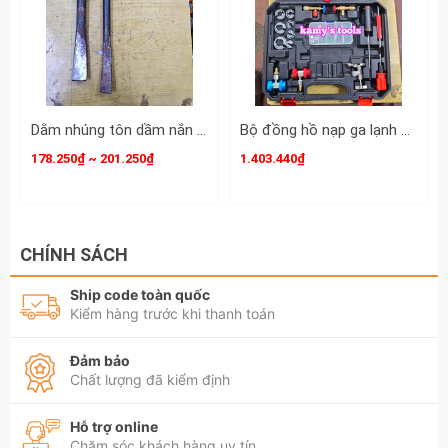
Dằm nhúng tôn dầm nắn tôn xà beng mỏ vịt sửa chữa tạo hình ô tô dài 380mm 420mm Kamytools KMT-33501 KMT-33502
Bộ đồng hồ nạp ga lạnh điều hòa ô tô R134A R410A R22 R404A Wetools 21 chi tiết WT-75221
178.250₫ ~ 201.250₫
1.403.440₫
CHÍNH SÁCH
Ship code toàn quốc
Kiểm hàng trước khi thanh toán
Đảm bảo
Chất lượng đã kiểm định
Hỗ trợ online
Chăm sóc khách hàng uy tín