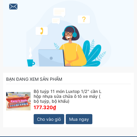
BẠN ĐANG XEM SẢN PHẨM
Bộ tuýp 11 món Luxtop 1/2" cần L
hộp nhựa sửa chửa ô tô xe máy (
bộ tuýp, bộ khẩu)
177.320₫
Cho vào giỏ
Mua ngay