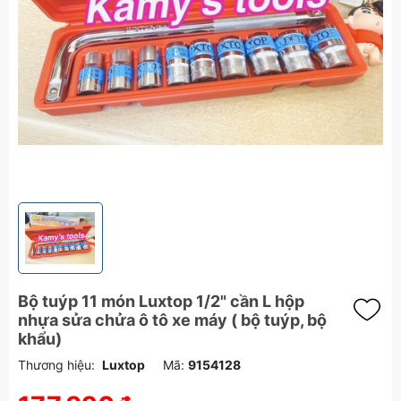
Bộ tuýp 11 món Luxtop 1/2" cần L hộp
nhựa sửa chửa ô tô xe máy ( bộ tuýp, bộ
khẩu)
Thương hiệu:
Luxtop
Mã:
9154128