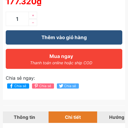
177.320₫
+
–
Thêm vào giỏ hàng
Mua ngay
Thanh toán online hoặc ship COD
Chia sẻ ngay:
Chia sẻ
Chia sẻ
Chia sẻ
Thông tin
Chi tiết
Hướng 