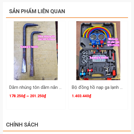
SẢN PHẨM LIÊN QUAN
Dằm nhúng tôn dầm nắn tôn xà beng mỏ vịt sửa chữa tạo hình ô tô dài 380mm 420mm Kamytools KMT-33501 KMT-33502
Bộ đồng hồ nạp ga lạnh điều hòa ô tô R134A R410A R22 R404A Wetools 21 chi tiết WT-75221
178.250₫ ~ 201.250₫
1.403.440₫
CHÍNH SÁCH