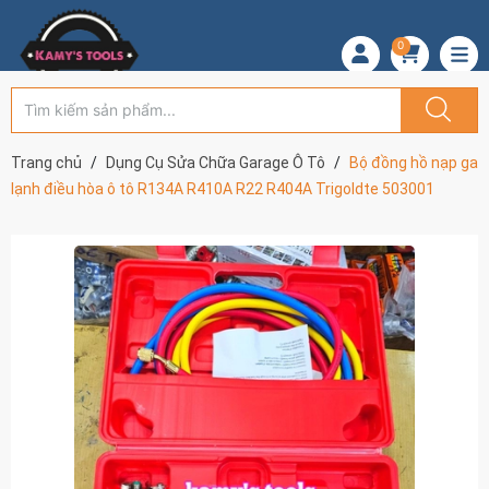
0
Trang chủ
Dụng Cụ Sửa Chữa Garage Ô Tô
Bộ đồng hồ nạp ga
lạnh điều hòa ô tô R134A R410A R22 R404A Trigoldte 503001