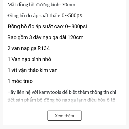
Mặt đồng hồ đường kính: 70mm
0~500ps
Đồng hồ đo áp suất thấp:
i
Đồng hồ đo áp suất cao: 0~800psi
Bao gồm 3 dây nạp ga dài 120cm
2 van nạp ga R134
1 Van nạp bình nhỏ
1 vít vặn tháo kim van
1 móc treo
Hãy liên hệ với kamytools để biết thêm thông tin chi
tiết sản phẩm bộ đồng hồ nạp ga lạnh điều hòa ô tô
R134A R410A R22 R404A Trigoldte 503001
Xem thêm