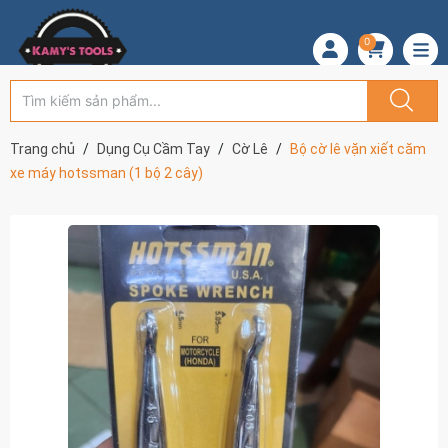
0
Trang chủ
Dụng Cụ Cầm Tay
Cờ Lê
Bộ cờ lê vặn xiết căm
xe máy hotssman (1 bộ 2 cây)