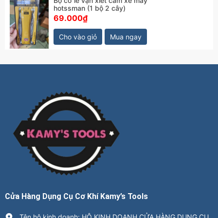
Bộ cờ lê vặn xiết căm xe máy
hotssman (1 bộ 2 cây)
69.000₫
Cho vào giỏ
Mua ngay
Cửa Hàng Dụng Cụ Cơ Khí Kamy’s Tools
Tên hộ kinh doanh: HỘ KINH DOANH CỬA HÀNG DỤNG CỤ