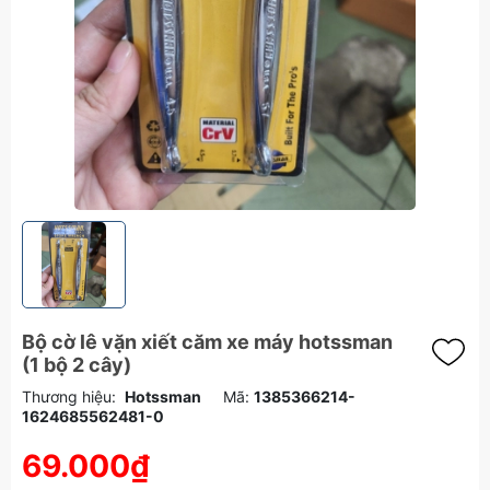
Bộ cờ lê vặn xiết căm xe máy hotssman
(1 bộ 2 cây)
Thương hiệu:
Hotssman
Mã:
1385366214-
1624685562481-0
69.000₫