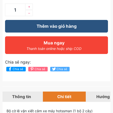
+
–
Thêm vào giỏ hàng
Mua ngay
Thanh toán online hoặc ship COD
Chia sẻ ngay:
Chia sẻ
Chia sẻ
Chia sẻ
Thông tin
Chi tiết
Hướng 
Bộ cờ lê vặn xiết căm xe máy hotssman (1 bộ 2 cây)