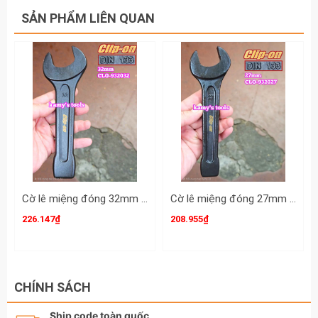
SẢN PHẨM LIÊN QUAN
Cờ lê miệng đóng 32mm DIN133 Clip-On CLO-932032
Cờ lê miệng đóng 27mm DIN133 Clip-On CLO-932027
226.147₫
208.955₫
CHÍNH SÁCH
Ship code toàn quốc