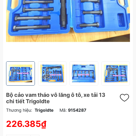
Bộ cảo vam tháo vô lăng ô tô, xe tải 13
chi tiết Trigoldte
Thương hiệu:
Trigoldte
Mã:
9154287
226.385₫