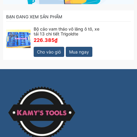
BẠN ĐANG XEM SẢN PHẨM
Bộ cảo vam tháo vô lăng ô tô, xe
tải 13 chi tiết Trigoldte
226.385₫
Cho vào giỏ
Mua ngay