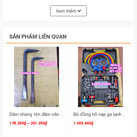
Xem thêm
SẢN PHẨM LIÊN QUAN
Dằm nhúng tôn dầm nắn tôn xà beng mỏ vịt sửa chữa tạo hình ô tô dài 380mm 420mm Kamytools KMT-33501 KMT-33502
Bộ đồng hồ nạp ga lạnh điều hòa ô tô R134A R410A R22 R404A Wetools 21 chi tiết WT-75221
178.250₫ ~ 201.250₫
1.403.440₫