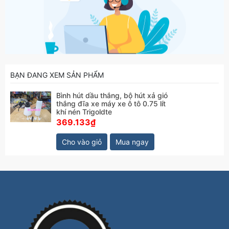
BẠN ĐANG XEM SẢN PHẨM
Bình hút dầu thắng, bộ hút xả gió
thắng đĩa xe máy xe ô tô 0.75 lít
khí nén Trigoldte
369.133₫
Cho vào giỏ
Mua ngay