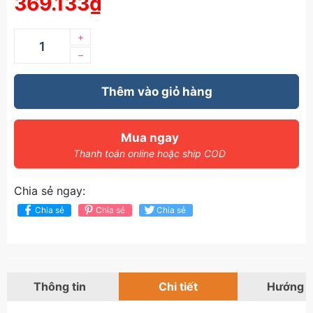
369.133₫
+
–
Thêm vào giỏ hàng
Mua ngay
Thanh toán online hoặc ship COD
Chia sẻ ngay:
Chia sẻ
Chia sẻ
Chia sẻ
Thông tin
Chi tiết
Hướng 