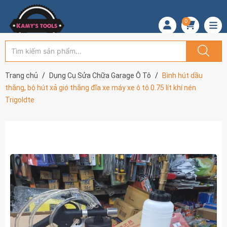
0
Trang chủ
Dụng Cụ Sửa Chữa Garage Ô Tô
Bình hút dầu
thắng, bộ hút xả gió thắng đĩa xe máy xe ô tô 0.75 lít khí nén
Trigoldte