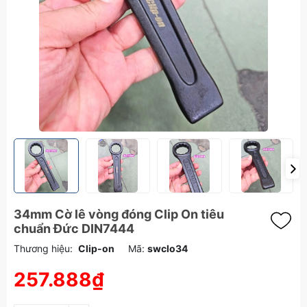
34mm Cờ lê vòng đóng Clip On tiêu
chuẩn Đức DIN7444
Thương hiệu:
Clip-on
Mã:
swclo34
257.888₫