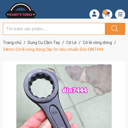
0
Trang chủ
Dụng Cụ Cầm Tay
Cờ Lê
Cờ lê vòng đóng
34mm Cờ lê vòng đóng Clip On tiêu chuẩn Đức DIN7444