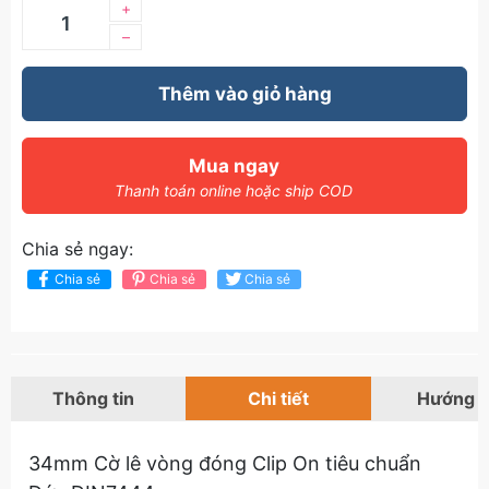
+
–
Thêm vào giỏ hàng
Mua ngay
Thanh toán online hoặc ship COD
Chia sẻ ngay:
Chia sẻ
Chia sẻ
Chia sẻ
Thông tin
Chi tiết
Hướng 
34mm Cờ lê vòng đóng Clip On tiêu chuẩn