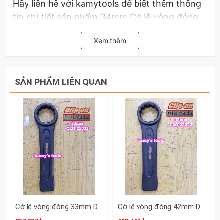
Hãy liên hê với kamytools để biết thêm thông
tin chi tiết sản phẩm 34mm Cờ lê vòng đóng
Clip On tiêu chuẩn Đức DIN7444.
Xem thêm
SẢN PHẨM LIÊN QUAN
Cờ lê vòng đóng 33mm DIN7444 Clip-On CLO-22033
Cờ lê vòng đóng 42mm DIN7444 Clip-On CLO-22042