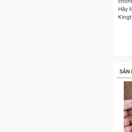
chón
Hãy l
King
SẢN 