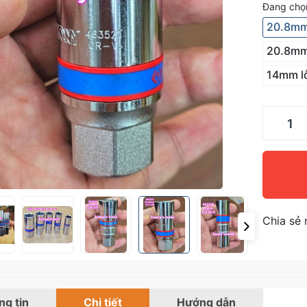
Đang chọn
20.8mm
20.8mm
14mm l
Chia sẻ 
g tin
Chi tiết
Hướng dẫn