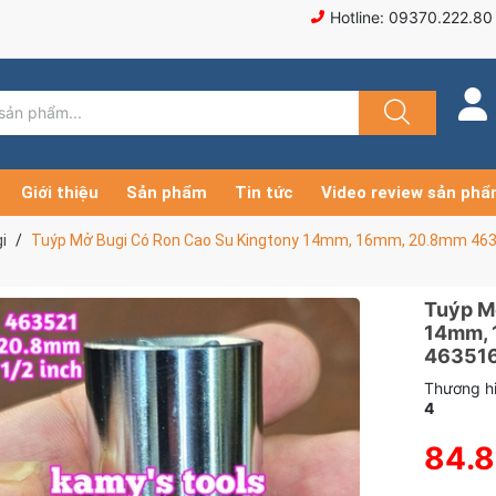
Hotline: 09370.222.80
Giới thiệu
Sản phẩm
Tin tức
Video review sản ph
i
Tuýp Mở Bugi Có Ron Cao Su Kingtony 14mm, 16mm, 20.8mm 46
Tuýp M
14mm, 
463516
Thương hi
4
84.