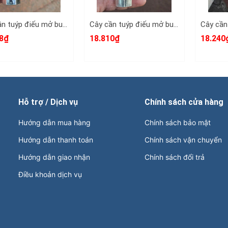
Cây cần tuýp điếu mở bugi 2 đầu 16mm không ron cao su Wetools WT-201616B
Cây cần tuýp điếu mở bugi 2 đầu 16mm có ron cao su Wetools WT-201616
8₫
18.810₫
18.240
Hỗ trợ / Dịch vụ
Chính sách cửa hàng
Hướng dẫn mua hàng
Chính sách bảo mật
Hướng dẫn thanh toán
Chính sách vận chuyển
Hướng dẫn giao nhận
Chính sách đổi trả
Điều khoản dịch vụ