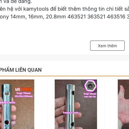
h và dễ dàng.
iên hệ với kamytools để biết thêm thông tin chi tiế
tony 14mm, 16mm, 20.8mm 463521 363521 463516 
Xem thêm
PHẨM LIÊN QUAN