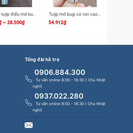
Cây cần tuýp điếu mở bugi 2 đầu 16x21mm WT-201621 Wetools
Tuýp mở bugi có ron cao su 1/2 inch 21mm Crossman 96-581 dài 65mm 6 cạnh
₫ ~ 28.500₫
54.912₫
44.616₫
Tổng đài hỗ trợ
0906.884.300
Tư vấn online 8:00 - 16:30 ( Chủ Nhật
nghỉ)
0937.022.280
Tư vấn online 8:00 - 16:30 ( Chủ Nhật
nghỉ)