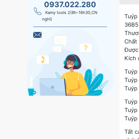
0937.022.280
Kamy tools 2(8h-16h30,CN
Tuýp
nghỉ)
36B5
Thươn
Chất 
Được 
Kích 
Tuýp
Tuýp 
Tuýp 
Tuýp 
Tuýp 
Tuýp 
Tất c