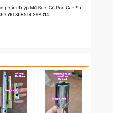
t sản phẩm Tuýp Mở Bugi Có Ron Cao Su
363516 36B514 36B014.