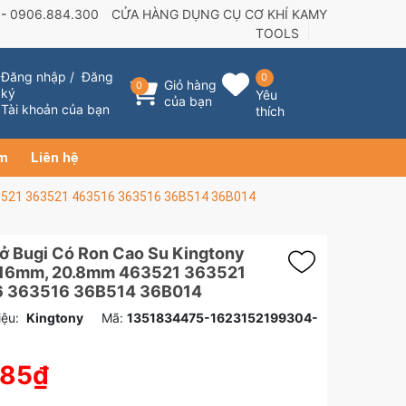
 -
0906.884.300
CỬA HÀNG DỤNG CỤ CƠ KHÍ KAMY
TOOLS
Đăng nhập
/
Đăng
0
Giỏ hàng
0
ký
Yêu
của bạn
Tài khoản của bạn
thích
ẩm
Liên hệ
3521 363521 463516 363516 36B514 36B014
ở Bugi Có Ron Cao Su Kingtony
16mm, 20.8mm 463521 363521
 363516 36B514 36B014
ệu:
Kingtony
Mã:
1351834475-1623152199304-
885₫