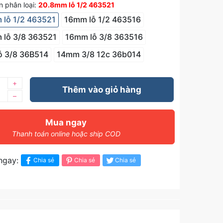
 phân loại:
20.8mm lỗ 1/2 463521
 lỗ 1/2 463521
16mm lỗ 1/2 463516
 lỗ 3/8 363521
16mm lỗ 3/8 363516
ỗ 3/8 36B514
14mm 3/8 12c 36b014
+
Thêm vào giỏ hàng
–
Mua ngay
Thanh toán online hoặc ship COD
ngay:
Chia sẻ
Chia sẻ
Chia sẻ