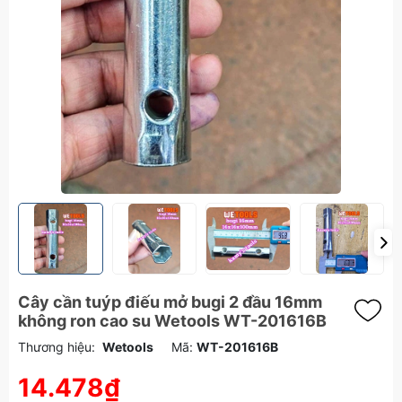
Cây cần tuýp điếu mở bugi 2 đầu 16mm
không ron cao su Wetools WT-201616B
Thương hiệu:
Wetools
Mã:
WT-201616B
14.478₫