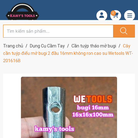
0
Trang chủ
Dụng Cụ Cầm Tay
Cần tuýp tháo mở bugi
Cây
cần tuýp điếu mở bugi 2 đầu 16mm không ron cao su Wetools WT-
201616B