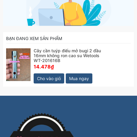
BẠN ĐANG XEM SẢN PHẨM
Cây cần tuýp điếu mở bugi 2 đầu
16mm không ron cao su Wetools
WT-201616B
14.478₫
Cho vào giỏ
Mua ngay