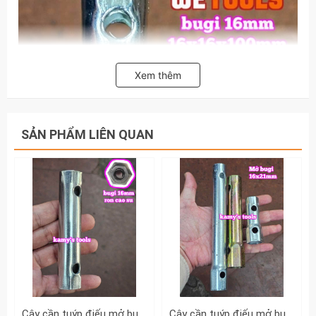
Xem thêm
SẢN PHẨM LIÊN QUAN
Cây cần tuýp điếu mở bugi 2 đầu 16mm có ron cao su Wetools WT-201616
Cây cần tuýp điếu mở bugi 2 đầu 16x21mm WT-201621 Wetools