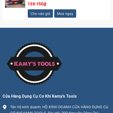
139.150₫
Cho vào giỏ
Mua ngay
Cửa Hàng Dụng Cụ Cơ Khí Kamy’s Tools
Tên hộ kinh doanh: HỘ KINH DOANH CỬA HÀNG DỤNG CỤ
CƠ KHÍ KAMY TOOLS. Địa chỉ: 290 Nguyễn Công Trứ,