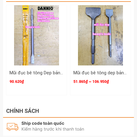
Mũi đục bê tông Dẹp bản 22mm đuôi lục giác 17mm dài 400mm 17x22x400mm Dannio DNO-61740B
Mũi đục bê tông dẹp bản 40mm 80mm đuôi gài đuôi lục giác dài 250mm 285mm Dannio
90.620₫
51.865₫ ~ 106.950₫
CHÍNH SÁCH
Ship code toàn quốc
Kiểm hàng trước khi thanh toán