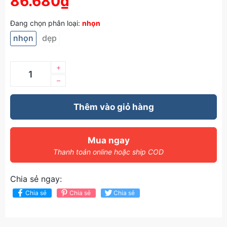
86.680₫
Đang chọn phân loại:
nhọn
nhọn
dẹp
+
–
Thêm vào giỏ hàng
Mua ngay
Thanh toán online hoặc ship COD
Chia sẻ ngay:
Chia sẻ
Chia sẻ
Chia sẻ