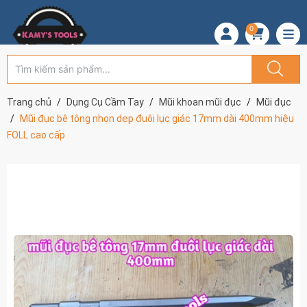
0
Trang chủ
Dụng Cụ Cầm Tay
Mũi khoan mũi đục
Mũi đục
Mũi đục bê tông nhọn dẹp đuôi lục giác 17mm dài 400mm hiệu
FOLL cao cấp