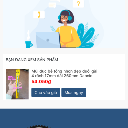
BẠN ĐANG XEM SẢN PHẨM
Mũi đục bê tông nhọn dẹp đuôi gài
4 rãnh 17mm dài 260mm Dannio
54.050₫
Cho vào giỏ
Mua ngay