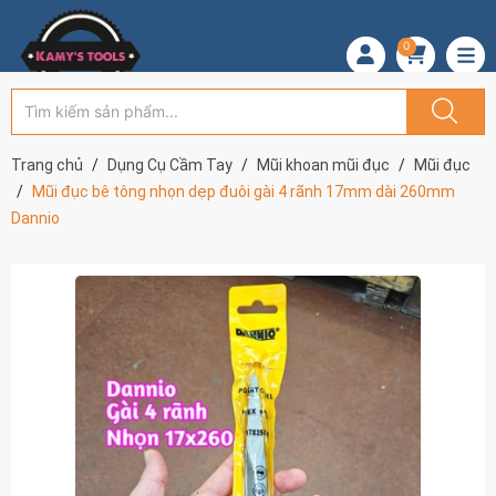
0
Trang chủ
Dụng Cụ Cầm Tay
Mũi khoan mũi đục
Mũi đục
Mũi đục bê tông nhọn dẹp đuôi gài 4 rãnh 17mm dài 260mm
Dannio