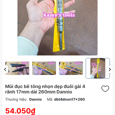
Mũi đục bê tông nhọn dẹp đuôi gài 4
rãnh 17mm dài 260mm Dannio
Thương hiệu:
Dannio
Mã:
dbt4dnon17x260
54.050₫