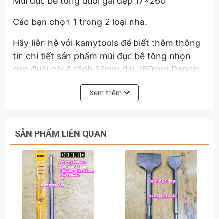
Mũi đục bê tông đuôi gài dẹp 17x260
Các bạn chọn 1 trong 2 loại nha.
Hãy liên hệ với kamytools để biết thêm thông
tin chi tiết sản phẩm mũi đục bê tông nhọn
dẹp đuôi gài 4 rãnh 17mm dài 260mm Dannio
Xem thêm
SẢN PHẨM LIÊN QUAN