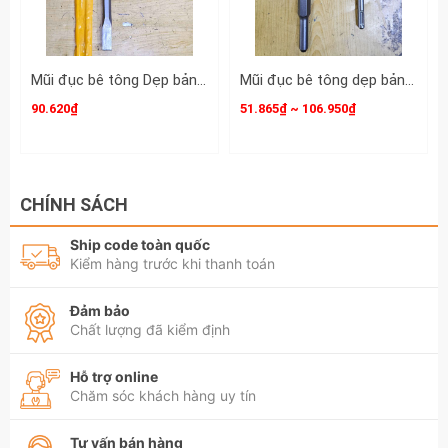
Mũi đục bê tông Dẹp bản 22mm đuôi lục giác 17mm dài 400mm 17x22x400mm Dannio DNO-61740B
Mũi đục bê tông dẹp bản 40mm 80mm đuôi gài đuôi lục giác dài 250mm 285mm Dannio
90.620₫
51.865₫ ~ 106.950₫
CHÍNH SÁCH
Ship code toàn quốc
Kiểm hàng trước khi thanh toán
Đảm bảo
Chất lượng đã kiểm định
Hỗ trợ online
Chăm sóc khách hàng uy tín
Tư vấn bán hàng