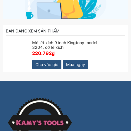
BẠN ĐANG XEM SẢN PHẨM
Mỏ lết xích 9 inch Kingtony model
3204, cờ lê xích
220.792₫
Cho vào giỏ
Mua ngay