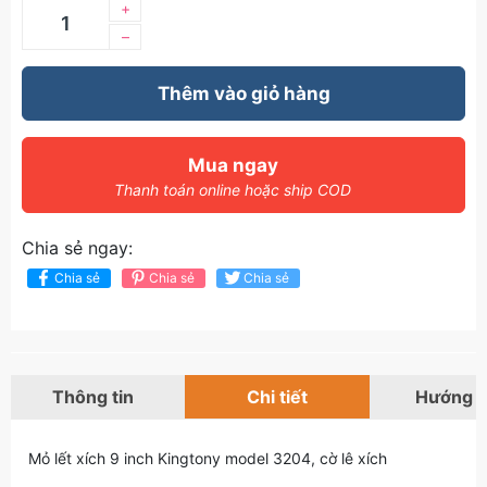
+
–
Thêm vào giỏ hàng
Mua ngay
Thanh toán online hoặc ship COD
Chia sẻ ngay:
Chia sẻ
Chia sẻ
Chia sẻ
Thông tin
Chi tiết
Hướng 
Mỏ lết xích 9 inch Kingtony model 3204, cờ lê xích