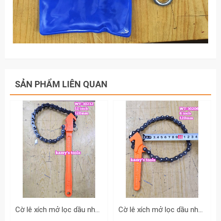
SẢN PHẨM LIÊN QUAN
Cờ lê xích mở lọc dầu nhớt cảo dây xích cán dài 12 inch Wetools WT-30212 đường kính 120mm
Cờ lê xích mở lọc dầu nhớt cảo dây xích cán dài 6 inch Wetools WT-30206 đường kính 120mm