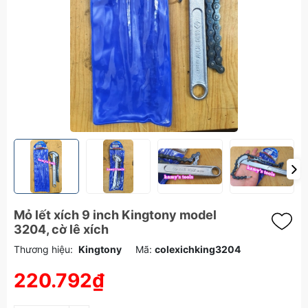
Mỏ lết xích 9 inch Kingtony model
3204, cờ lê xích
Thương hiệu:
Kingtony
Mã:
colexichking3204
220.792₫