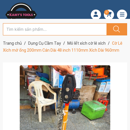
0
Trang chủ
Dụng Cụ Cầm Tay
Mỏ lết xích cờ lê xích
Cờ Lê
Xích mở ống 200mm Cán Dài 48 inch 1110mm Xích Dài 960mm