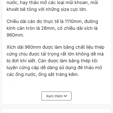
nước, hay tháo mở các loại mũi khoan, mũi
khoét bê tông với những size cực lớn.
Chiều dài cán đo thực tế là 1110mm, đường
kính cán tròn là 28mm, có chiều dài xích là
960mm.
Xích dài 960mm được làm bằng chất liệu thép
cứng chịu được tải trọng rất lớn không dễ mà
bị đứt khi siết. Cán được làm bằng thép tôi
luyện cứng cáp dễ dàng sử dụng đê tháo mở
các ống nước, ống sắt tráng kẽm.
Phần đầu được thiết kế 2 móc có thể tháo mở
được 2 bên một cách dễ dàng có chiều dài đo
Xem thêm
được là 170mm, chiều ngang là 80mm.
Hãy liên hệ với chúng tôi để được biết thêm