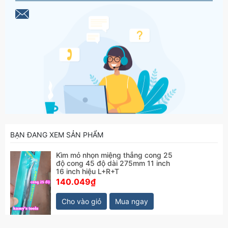
BẠN ĐANG XEM SẢN PHẨM
Kìm mỏ nhọn miệng thẳng cong 25
độ cong 45 độ dài 275mm 11 inch
16 inch hiệu L+R+T
140.049₫
Cho vào giỏ
Mua ngay