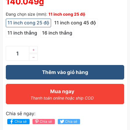
140.049₫
Đang chọn size (mm):
11 inch cong 25 độ
11 inch cong 25 độ
11 inch cong 45 độ
11 inch thẳng
16 inch thẳng
+
–
Thêm vào giỏ hàng
Mua ngay
Thanh toán online hoặc ship COD
Chia sẻ ngay:
Chia sẻ
Chia sẻ
Chia sẻ