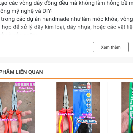
tạo các vòng dây đồng đều mà không làm hỏng bề mặt
ông mỹ nghệ và DIY:
trong các dự án handmade như làm móc khóa, vòng t
 hợp để xử lý dây kim loại, dây nhựa, hoặc các vật l
tử và sửa chữa:
giữ, hoặc uốn các linh kiện điện tử nhỏ như dây điện, 
Xem thêm
 hợp cho các công việc trong không gian hẹp, ví dụ
iên hệ với kamytools để biết thêm thông tin chi tiết
805Y Strong Horse Topwin
PHẨM LIÊN QUAN