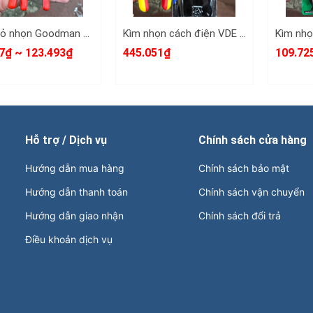
Kìm mỏ nhọn Goodman 6 inch 8 inch chính hãng 95-106 95-108
Kìm nhọn cách điện VDE 1000V 8-1/4 inch 210mm Kingtony 6318-08A
7₫ ~ 123.493₫
445.051₫
109.72
Hỗ trợ / Dịch vụ
Chính sách cửa hàng
Hướng dẫn mua hàng
Chính sách bảo mật
Hướng dẫn thanh toán
Chính sách vận chuyển
Hướng dẫn giao nhận
Chính sách đổi trả
Điều khoản dịch vụ