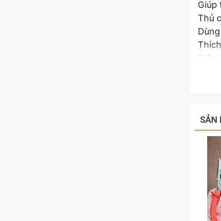
Giúp 
Thủ c
Dùng 
Thích
Điện 
Kẹp, 
Thích
Hãy l
SHO-
SẢN 