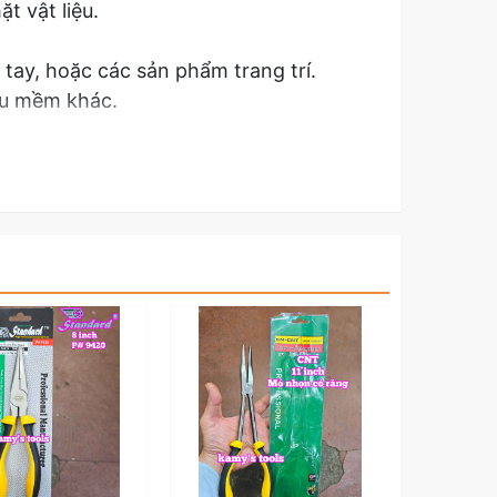
 vật liệu.
ay, hoặc các sản phẩm trang trí.
iệu mềm khác.
chân linh kiện, hoặc đầu nối.
 sửa chữa bo mạch.
 sản phẩm kìm mũi tròn 5 inch 125mm