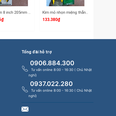
Kìm nhọn 8 inch 205mm Standard P#9420
Kìm mỏ nhọn miệng thẳng có răng CNT dài 11 inch 290mm CNT-LNNT11
5₫
133.380₫
49.450₫ 
Tổng đài hỗ trợ
0906.884.300
Tư vấn online 8:00 - 16:30 ( Chủ Nhật
nghỉ)
0937.022.280
Tư vấn online 8:00 - 16:30 ( Chủ Nhật
nghỉ)