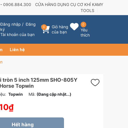
 -
0906.884.300
CỬA HÀNG DỤNG CỤ CƠ KHÍ KAMY
TOOLS
Đăng nhập
/
Đăng
0
Giỏ hàng
0
ký
Yêu
của bạn
Tài khoản của bạn
thích
ẩm
Liên hệ
in
i tròn 5 inch 125mm SHO-805Y
 Horse Topwin
ệu:
Topwin
Mã:
(Đang cập nhật...)
10₫
Hết hàng