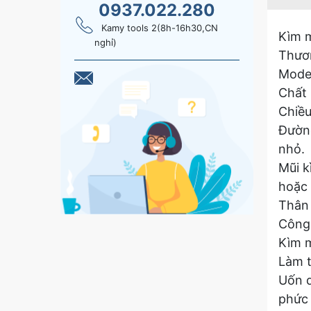
0937.022.280
Kamy tools 2(8h-16h30,CN
Kìm 
nghỉ)
Thươn
Mode
Chất 
Chiều
Đường
nhỏ.
Mũi k
hoặc 
Thân 
Công
Kìm m
Làm t
Uốn d
phức 