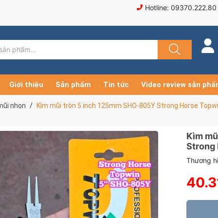
Hotline: 09370.222.80
Giới thiệu
Sản phẩm
Tin tức
Video review sản ph
mũi nhọn
Kìm mũi tròn 5 inch 125mm SHO-805Y Strong Horse Topw
Kìm mũ
Strong
Thương hi
40.3