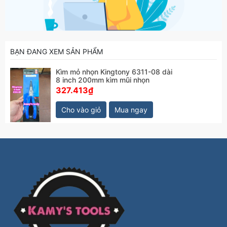
BẠN ĐANG XEM SẢN PHẨM
Kìm mỏ nhọn Kingtony 6311-08 dài
8 inch 200mm kìm mũi nhọn
327.413₫
Cho vào giỏ
Mua ngay