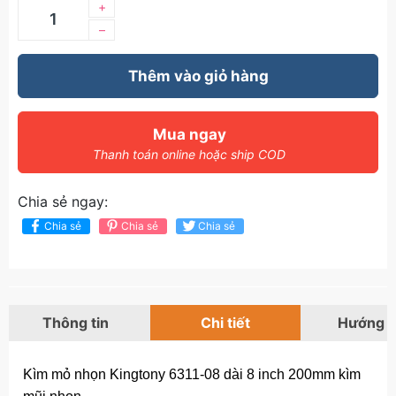
+
–
Thêm vào giỏ hàng
Mua ngay
Thanh toán online hoặc ship COD
Chia sẻ ngay:
Chia sẻ
Chia sẻ
Chia sẻ
Thông tin
Chi tiết
Hướng 
Kìm mỏ nhọn Kingtony 6311-08 dài 8 inch 200mm kìm