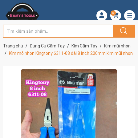
0
Trang chủ
Dụng Cụ Cầm Tay
Kìm Cầm Tay
Kìm mũi nhọn
Kìm mỏ nhọn Kingtony 6311-08 dài 8 inch 200mm kìm mũi nhọn