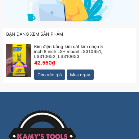
BẠN ĐANG XEM SẢN PHẨM
Kìm điện bằng kìm cắt kìm nhọn 5
inch 8 inch LS+ model LS310651,
LS310652, LS310653
42.550₫
Cho vào giỏ
Mua ngay