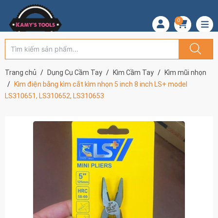
0
Trang chủ
Dụng Cụ Cầm Tay
Kìm Cầm Tay
Kìm mũi nhọn
Kìm điện bằng kìm cắt kìm nhọn 5 inch 8 inch LS+ model
LS310651, LS310652, LS310653