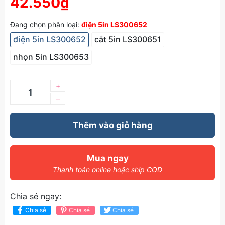
42.550₫
Đang chọn phân loại:
điện 5in LS300652
điện 5in LS300652
cắt 5in LS300651
nhọn 5in LS300653
+
–
Thêm vào giỏ hàng
Mua ngay
Thanh toán online hoặc ship COD
Chia sẻ ngay:
Chia sẻ
Chia sẻ
Chia sẻ