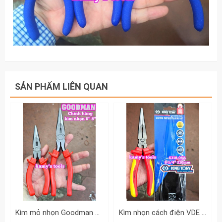
SẢN PHẨM LIÊN QUAN
Kìm mỏ nhọn Goodman 6 inch 8 inch chính hãng 95-106 95-108
Kìm nhọn cách điện VDE 1000V 8-1/4 inch 210mm Kingtony 6318-08A